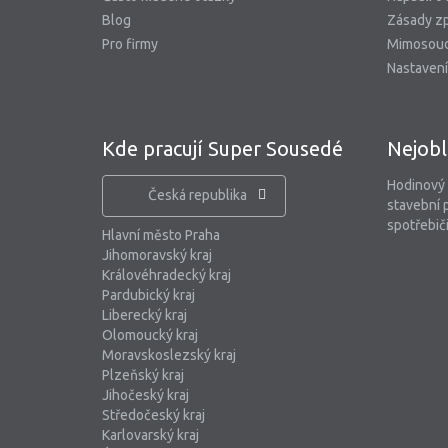
Blog
Zásady zp
Pro firmy
Mimosoud
Nastavení
Kde pracují Super Sousedé
Nejobl
Hodinový
Česká republika
stavební 
spotřebiči
Hlavní město Praha
Jihomoravský kraj
Královéhradecký kraj
Pardubický kraj
Liberecký kraj
Olomoucký kraj
Moravskoslezský kraj
Plzeňský kraj
Jihočeský kraj
Středočeský kraj
Karlovarský kraj