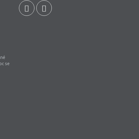
bné
oc se