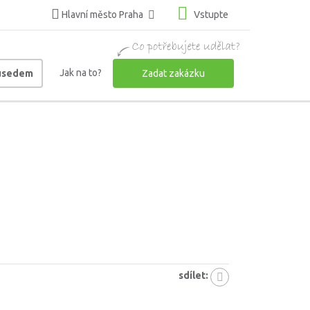
Hlavní město Praha
Vstupte
Jak na to?
ousedem
Zadat zakázku
sdílet: