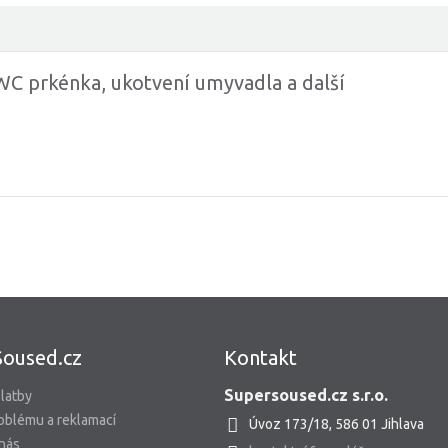
C prkénka, ukotvení umyvadla a další
Soused.cz
Kontakt
Supersoused.cz s.r.o.
latby
oblému a reklamací
Úvoz 173/18, 586 01 Jihlava
 nás