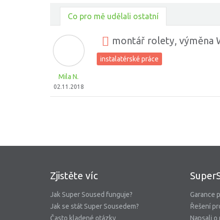
Co pro mě udělali ostatní
montář rolety, výměna W
instalatérské práce
Mila N.
02.11.2018
Zjistěte víc
Super
Jak Super Soused funguje?
Garance p
Jak se stát Super Sousedem?
Řešení pr
Často kladené otázky
Napsali o