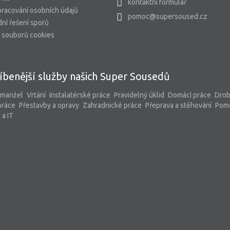
kontaktní formulář
racování osobních údajů
pomoc@supersoused.cz
ní řešení sporů
 souborů cookies
íbenější služby našich Super Sousedů
 manžel
Vrtání
Instalatérské práce
Pravidelný úklid
Domácí práce
Dro
práce
Přestavby a opravy
Zahradnické práce
Přeprava a stěhování
Pom
 a IT