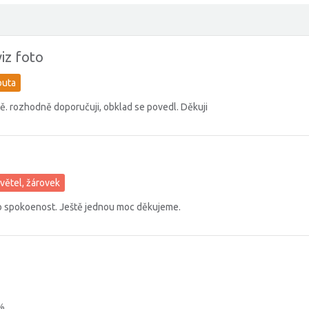
iz foto
outa
vě. rozhodně doporučuji, obklad se povedl. Děkuji
větel, žárovek
to spokoenost. Ještě jednou moc děkujeme.
 %