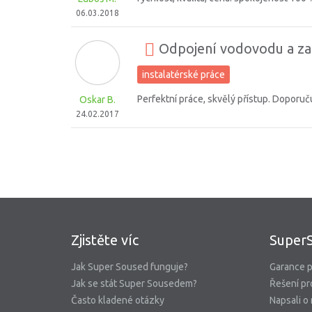
06.03.2018
Odpojení vodovodu a za
instalatérské práce
Perfektní práce, skvělý přístup. Doporu
Oskar B.
24.02.2017
Zjistěte víc
Super
Jak Super Soused funguje?
Garance p
Jak se stát Super Sousedem?
Řešení pr
Často kladené otázky
Napsali o