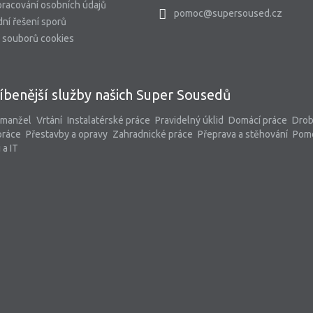
racování osobních údajů
pomoc@supersoused.cz
ní řešení sporů
 souborů cookies
íbenější služby našich Super Sousedů
 manžel
Vrtání
Instalatérské práce
Pravidelný úklid
Domácí práce
Dro
práce
Přestavby a opravy
Zahradnické práce
Přeprava a stěhování
Pom
 a IT