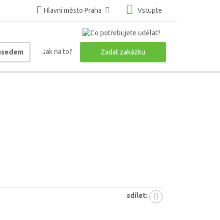
Hlavní město Praha
Vstupte
Jak na to?
ousedem
Zadat zakázku
sdílet: