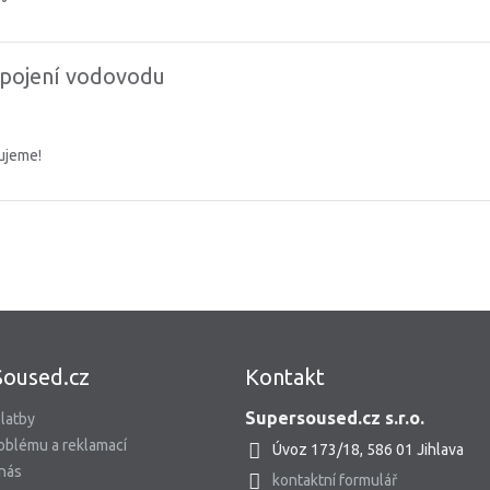
pojení vodovodu
čujeme!
Soused.cz
Kontakt
Supersoused.cz s.r.o.
latby
oblému a reklamací
Úvoz 173/18, 586 01 Jihlava
 nás
kontaktní formulář