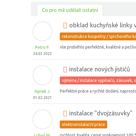
Co pro mě udělali ostatní
obklad kuchyňské linky v
rekonstrukce koupelny / sprchového k
vše proběhlo perfektně, kvalitně a pečli
Petro P.
24.03.2023
instalace nových jističů
výměna / instalace vypínačů, zásuvek, s
Perfektní práce a rychlé dodání, napros
Hynek J.
01.02.2021
instalace "dvojzásuvky"
elektroinstalační práce
rychlost, kvalita, cena! spokojenost 100
Luboš M.