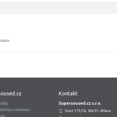
lizace.
Soused.cz
Kontakt
Supersoused.cz s.r.o.
latby
oblému a reklamací
Úvoz 173/18, 586 01 Jihlava
 nás