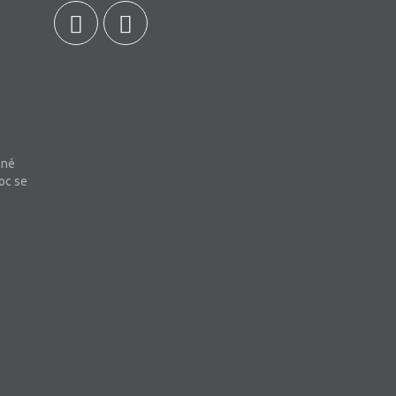
bné
oc se