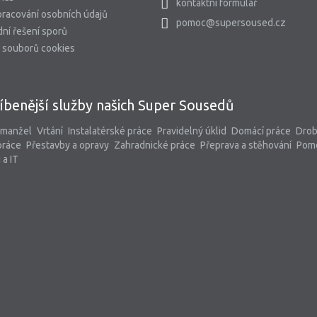
kontaktní formulář
racování osobních údajů
pomoc@supersoused.cz
ní řešení sporů
 souborů cookies
íbenější služby našich Super Sousedů
 manžel
Vrtání
Instalatérské práce
Pravidelný úklid
Domácí práce
Dro
práce
Přestavby a opravy
Zahradnické práce
Přeprava a stěhování
Pom
 a IT