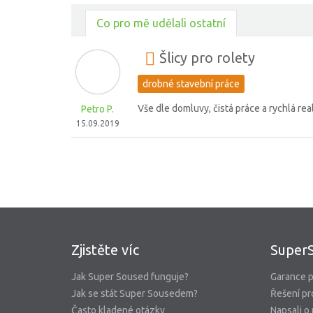
Co pro mě udělali ostatní
Šlicy pro rolety
drobné stavební práce
Vše dle domluvy, čistá práce a rychlá rea
Petro P.
15.09.2019
Zjistěte víc
Super
Jak Super Soused funguje?
Garance p
Jak se stát Super Sousedem?
Řešení pr
Často kladené otázky
Napsali o