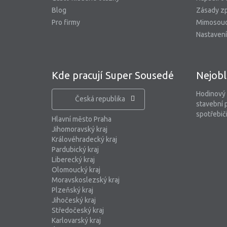
Blog
Zásady zp
Pro firmy
Mimosoud
Nastavení
Kde pracují Super Sousedé
Nejobl
Hodinový
Česká republika
stavební 
spotřebiči
Hlavní město Praha
Jihomoravský kraj
Královéhradecký kraj
Pardubický kraj
Liberecký kraj
Olomoucký kraj
Moravskoslezský kraj
Plzeňský kraj
Jihočeský kraj
Středočeský kraj
Karlovarský kraj