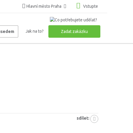
Hlavní město Praha
Vstupte
Jak na to?
ousedem
Zadat zakázku
sdílet: