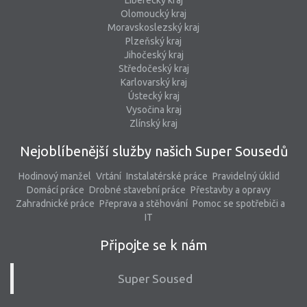
Liberecký kraj
Olomoucký kraj
Moravskoslezský kraj
Plzeňský kraj
Jihočeský kraj
Středočeský kraj
Karlovarský kraj
Ústecký kraj
Vysočina kraj
Zlínský kraj
Nejoblíbenější služby našich Super Sousedů
Hodinový manžel
Vrtání
Instalatérské práce
Pravidelný úklid
Domácí práce
Drobné stavební práce
Přestavby a opravy
Zahradnické práce
Přeprava a stěhování
Pomoc se spotřebiči a
IT
Připojte se k nám
Super Soused