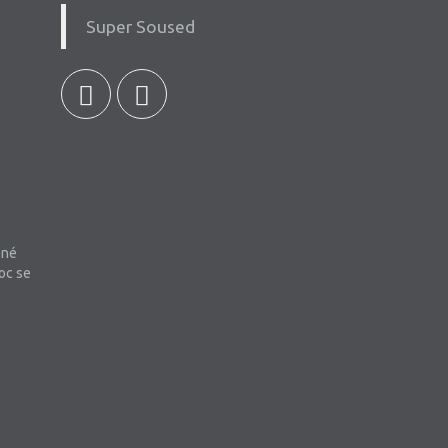
Super Soused
bné
oc se