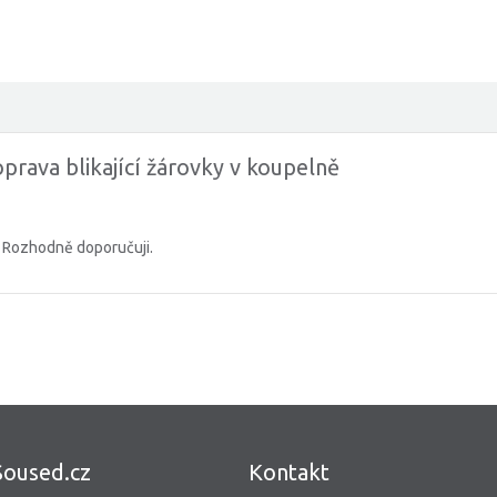
prava blikající žárovky v koupelně
e. Rozhodně doporučuji.
Soused.cz
Kontakt