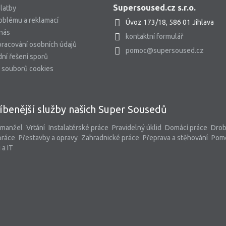
Supersoused.cz s.r.o.
latby
oblému a reklamací
Úvoz 173/18, 586 01 Jihlava
 nás
kontaktní formulář
racování osobních údajů
pomoc@supersoused.cz
ní řešení sporů
 souborů cookies
íbenější služby našich Super Sousedů
 manžel
Vrtání
Instalatérské práce
Pravidelný úklid
Domácí práce
Dro
práce
Přestavby a opravy
Zahradnické práce
Přeprava a stěhování
Pom
 a IT