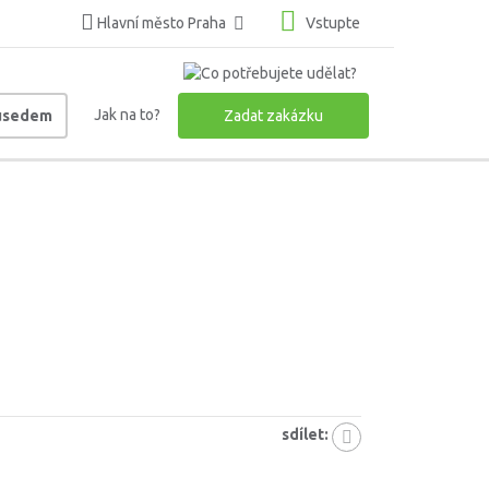
Hlavní město Praha
Vstupte
Jak na to?
ousedem
Zadat zakázku
sdílet: