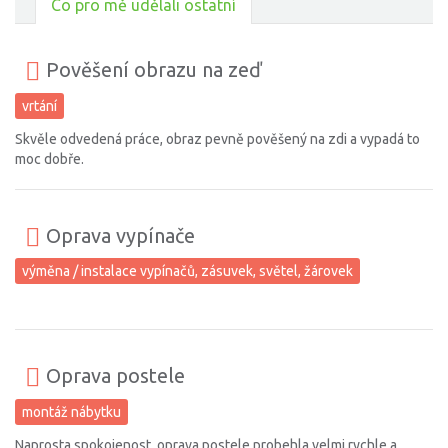
Co pro mě udělali ostatní
Pověšení obrazu na zeď
vrtání
Skvěle odvedená práce, obraz pevně pověšený na zdi a vypadá to
moc dobře.
Oprava vypínače
výměna / instalace vypínačů, zásuvek, světel, žárovek
Oprava postele
montáž nábytku
Naprosta spokojenost, oprava postele probehla velmi rychle a