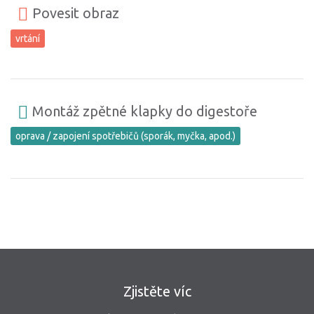
Povesit obraz
vrtání
Montáž zpětné klapky do digestoře
oprava / zapojení spotřebičů (sporák, myčka, apod.)
Zjistěte víc