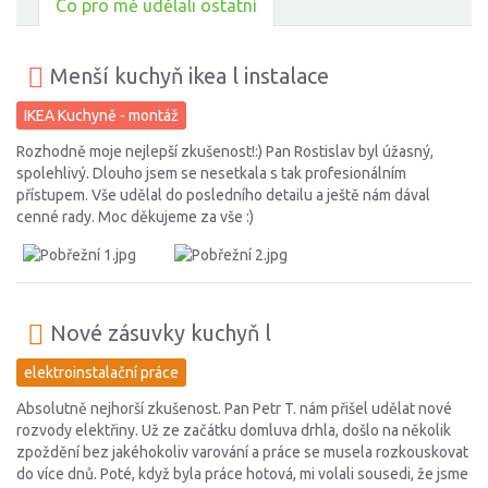
Co pro mě udělali ostatní
Menší kuchyň ikea l instalace
IKEA Kuchyně - montáž
Rozhodně moje nejlepší zkušenost!:) Pan Rostislav byl úžasný,
spolehlivý. Dlouho jsem se nesetkala s tak profesionálním
přístupem. Vše udělal do posledního detailu a ještě nám dával
cenné rady. Moc děkujeme za vše :)
Nové zásuvky kuchyň l
elektroinstalační práce
Absolutně nejhorší zkušenost. Pan Petr T. nám přišel udělat nové
rozvody elektřiny. Už ze začátku domluva drhla, došlo na několik
zpoždění bez jakéhokoliv varování a práce se musela rozkouskovat
do více dnů. Poté, když byla práce hotová, mi volali sousedi, že jsme