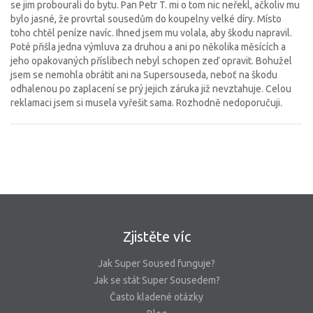
se jim probourali do bytu. Pan Petr T. mi o tom nic neřekl, ačkoliv mu
bylo jasné, že provrtal sousedům do koupelny velké díry. Místo
toho chtěl peníze navíc. Ihned jsem mu volala, aby škodu napravil.
Poté přišla jedna výmluva za druhou a ani po několika měsících a
jeho opakovaných příslibech nebyl schopen zeď opravit. Bohužel
jsem se nemohla obrátit ani na Supersouseda, neboť na škodu
odhalenou po zaplacení se prý jejich záruka již nevztahuje. Celou
reklamaci jsem si musela vyřešit sama. Rozhodně nedoporučuji.
Zjistěte víc
Jak Super Soused funguje?
Jak se stát Super Sousedem?
Často kladené otázky