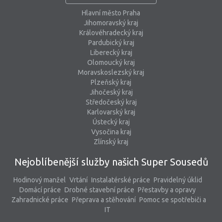
Hlavní město Praha
Jihomoravský kraj
Královéhradecký kraj
Pardubický kraj
Liberecký kraj
Olomoucký kraj
Moravskoslezský kraj
Plzeňský kraj
Jihočeský kraj
Středočeský kraj
Karlovarský kraj
Ústecký kraj
Vysočina kraj
Zlínský kraj
Nejoblíbenější služby našich Super Sousedů
Hodinový manžel
Vrtání
Instalatérské práce
Pravidelný úklid
Domácí práce
Drobné stavební práce
Přestavby a opravy
Zahradnické práce
Přeprava a stěhování
Pomoc se spotřebiči a
IT