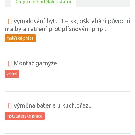
Co pro mě udělali ostatní
vymalování bytu 1 + kk, oškrabání původní
malby a natření protiplísňovým přípr.
malířské práce
Montáž garnýže
vrtání
výměna baterie u kuch.dřezu
instalatérské práce