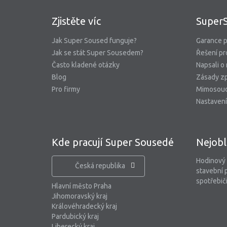
Zjistěte víc
Super
Jak Super Soused funguje?
Garance p
Jak se stát Super Sousedem?
Řešení pr
Často kladené otázky
Napsali o
Blog
Zásady zp
Pro firmy
Mimosoud
Nastavení
Kde pracují Super Sousedé
Nejobl
Hodinový
Česká republika
stavební 
spotřebiči
Hlavní město Praha
Jihomoravský kraj
Královéhradecký kraj
Pardubický kraj
Liberecký kraj