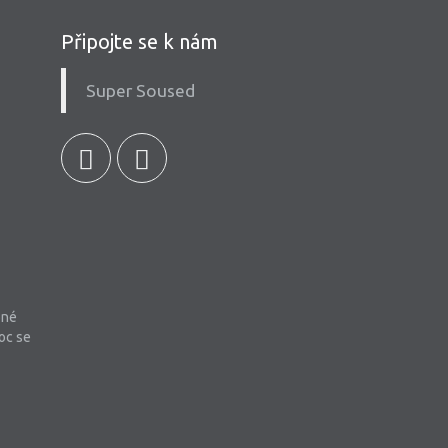
Připojte se k nám
Super Soused
bné
oc se