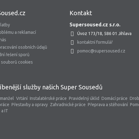
Soused.cz
Kontakt
Supersoused.cz s.r.o.
latby
oblému a reklamací
Úvoz 173/18, 586 01 Jihlava
 nás
kontaktní formulář
racování osobních údajů
pomoc@supersoused.cz
ní řešení sporů
 souborů cookies
íbenější služby našich Super Sousedů
 manžel
Vrtání
Instalatérské práce
Pravidelný úklid
Domácí práce
Dro
práce
Přestavby a opravy
Zahradnické práce
Přeprava a stěhování
Pom
 a IT