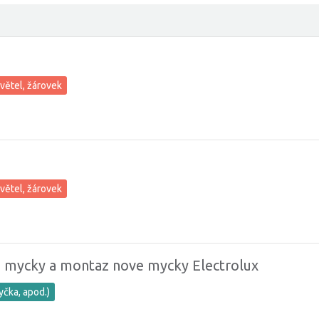
větel, žárovek
větel, žárovek
 mycky a montaz nove mycky Electrolux
yčka, apod.)