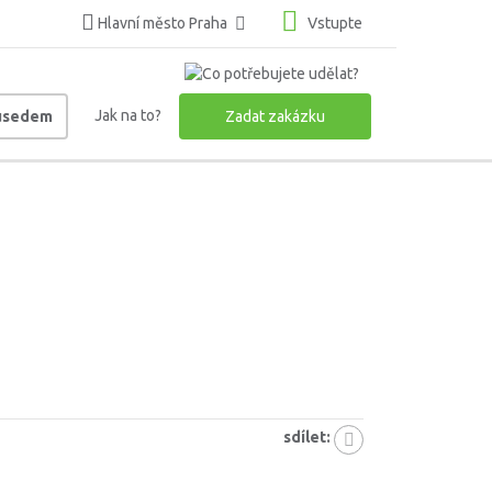
Hlavní město Praha
Vstupte
Jak na to?
ousedem
Zadat zakázku
sdílet: