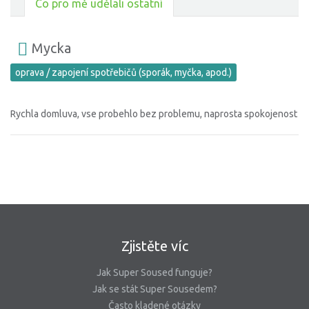
Co pro mě udělali ostatní
Mycka
oprava / zapojení spotřebičů (sporák, myčka, apod.)
Rychla domluva, vse probehlo bez problemu, naprosta spokojenost
Zjistěte víc
Jak Super Soused funguje?
Jak se stát Super Sousedem?
Často kladené otázky