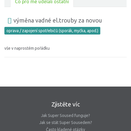
Co pro mě udělali ostatní
výměna vadné el.trouby za novou
oprava / zapojení spotřebičů (sporák, myčka, apod.)
vše v naprostém pořádku
Zjistěte víc
Jak Super Soused funguje?
Jak se stát Super Sousedem?
Často kladené otázky