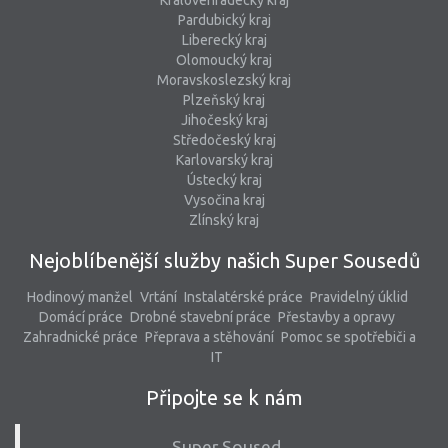
Královéhradecký kraj
Pardubický kraj
Liberecký kraj
Olomoucký kraj
Moravskoslezský kraj
Plzeňský kraj
Jihočeský kraj
Středočeský kraj
Karlovarský kraj
Ústecký kraj
Vysočina kraj
Zlínský kraj
Nejoblíbenější služby našich Super Sousedů
Hodinový manžel
Vrtání
Instalatérské práce
Pravidelný úklid
Domácí práce
Drobné stavební práce
Přestavby a opravy
Zahradnické práce
Přeprava a stěhování
Pomoc se spotřebiči a
IT
Připojte se k nám
Super Soused