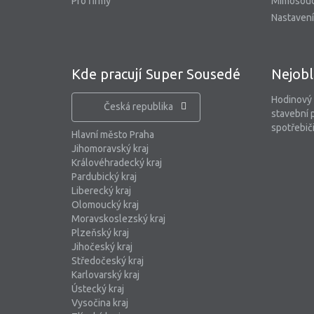
Pro firmy
Mimosoud
Nastavení
Kde pracují Super Sousedé
Nejobl
Hodinový
Česká republika
stavební 
spotřebiči
Hlavní město Praha
Jihomoravský kraj
Královéhradecký kraj
Pardubický kraj
Liberecký kraj
Olomoucký kraj
Moravskoslezský kraj
Plzeňský kraj
Jihočeský kraj
Středočeský kraj
Karlovarský kraj
Ústecký kraj
Vysočina kraj