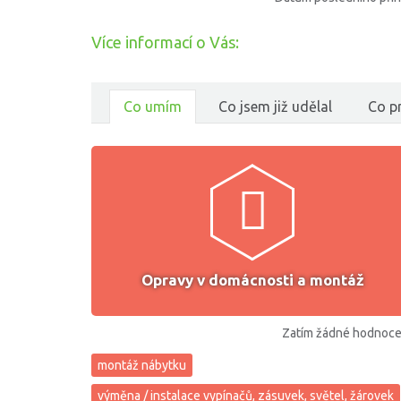
Více informací o Vás:
Co umím
Co jsem již udělal
Co pr
Opravy v domácnosti a montáž
Zatím žádné hodnoce
montáž nábytku
výměna / instalace vypínačů, zásuvek, světel, žárovek