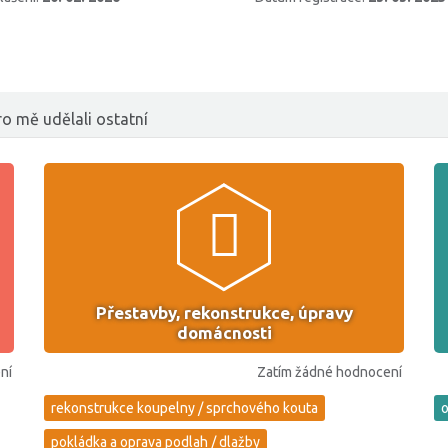
o mě udělali ostatní
Přestavby, rekonstrukce, úpravy
domácnosti
ní
Zatím žádné hodnocení
rekonstrukce koupelny / sprchového kouta
o
pokládka a oprava podlah / dlažby