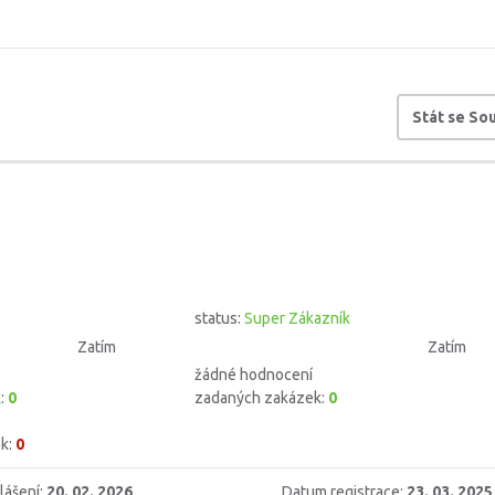
Stát se S
status:
Super Zákazník
Zatím
Zatím
žádné hodnocení
k:
0
zadaných zakázek:
0
k:
0
lášení:
20. 02. 2026
Datum registrace:
23. 03. 2025