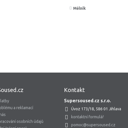
Mělník
Soused.cz
Kontakt
Supersoused.cz s.r.o.
latby
oblému a reklamací
Úvoz 173/18, 586 01 Jihlava
 nás
kontaktní formulář
racování osobních údajů
pomoc@supersoused.cz