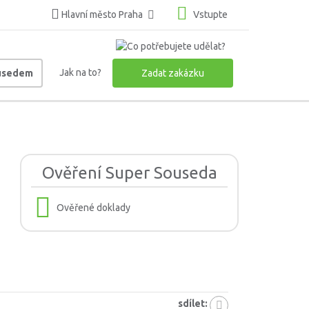
Hlavní město Praha
Vstupte
Jak na to?
ousedem
Zadat zakázku
Ověření Super Souseda
Ověřené doklady
sdílet: