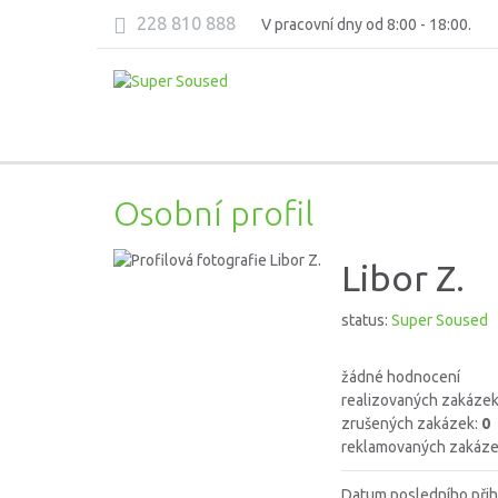
228 810 888
V pracovní dny od 8:00 - 18:00.
Osobní profil
Libor Z.
status:
Super Soused
žádné hodnocení
realizovaných zakáze
zrušených zakázek:
0
reklamovaných zakáze
Datum posledního přih