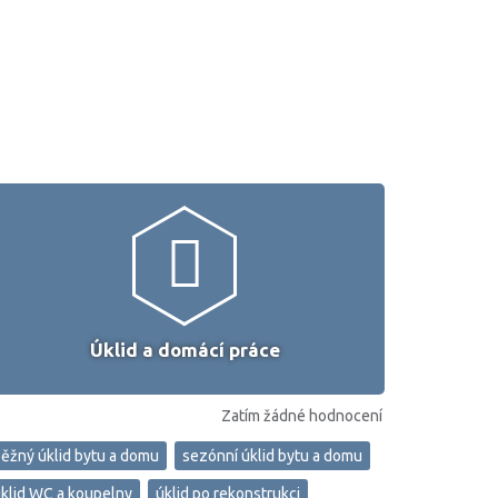
Úklid a domácí práce
Zatím žádné hodnocení
ěžný úklid bytu a domu
sezónní úklid bytu a domu
klid WC a koupelny
úklid po rekonstrukci