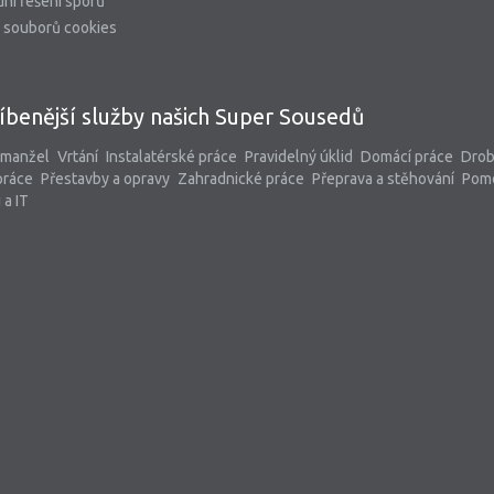
ní řešení sporů
 souborů cookies
íbenější služby našich Super Sousedů
 manžel
Vrtání
Instalatérské práce
Pravidelný úklid
Domácí práce
Dro
práce
Přestavby a opravy
Zahradnické práce
Přeprava a stěhování
Pom
 a IT