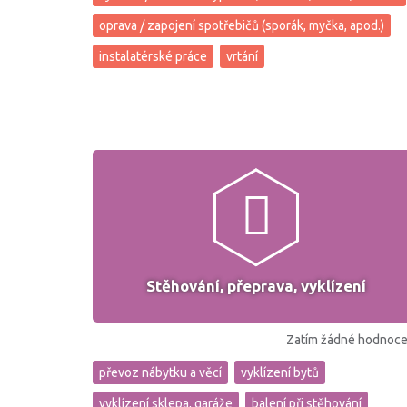
oprava / zapojení spotřebičů (sporák, myčka, apod.)
instalatérské práce
vrtání
Stěhování, přeprava, vyklízení
Zatím žádné hodnoce
převoz nábytku a věcí
vyklízení bytů
vyklízení sklepa, garáže
balení při stěhování