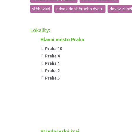
stěhování
odvoz do sběrného dvoru
dovoz zboží
Lokality:
Hlavní město Praha
Praha 10
Praha 4
Praha 1
Praha 2
Praha 5
Středočeský kraj