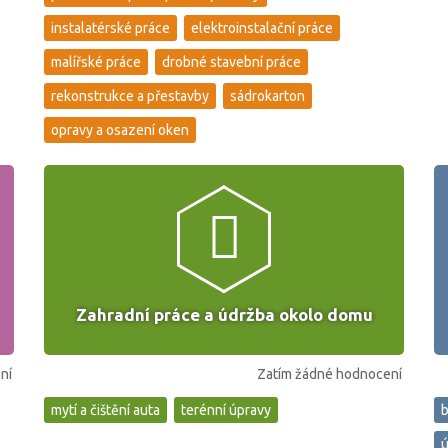
instalatérské práce
elektroinstalační práce
malířské práce
drobné stavební práce
rekonstrukce a přestavby
sádrokarton
opravy a osazení oken
Zahradní práce a údržba okolo domu
ní
Zatím žádné hodnocení
mytí a čištění auta
terénní úpravy
b
ú