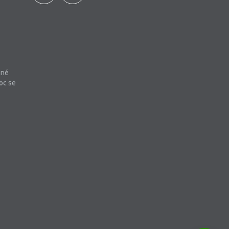
bné
oc se