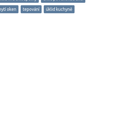
ytí oken
tepování
úklid kuchyně