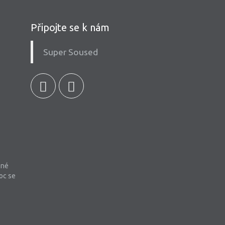
Připojte se k nám
Super Soused
bné
oc se