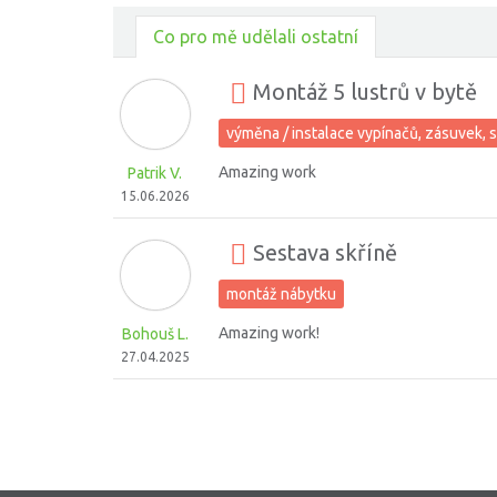
Co pro mě udělali ostatní
Montáž 5 lustrů v bytě
výměna / instalace vypínačů, zásuvek, s
Amazing work
Patrik V.
15.06.2026
Sestava skříně
montáž nábytku
Amazing work!
Bohouš L.
27.04.2025