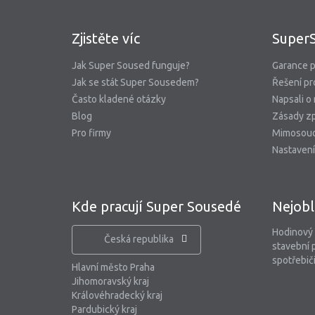
Zjistěte víc
Super
Jak Super Soused funguje?
Garance p
Jak se stát Super Sousedem?
Řešení pr
Často kladené otázky
Napsali o
Blog
Zásady zp
Pro firmy
Mimosoud
Nastavení
Kde pracují Super Sousedé
Nejobl
Hodinový
Česká republika
stavební 
spotřebiči
Hlavní město Praha
Jihomoravský kraj
Královéhradecký kraj
Pardubický kraj