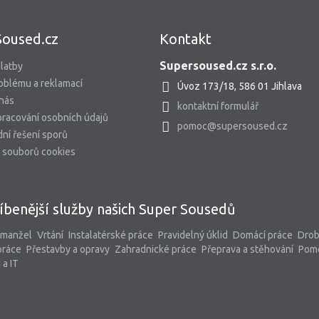
Soused.cz
Kontakt
Supersoused.cz s.r.o.
latby
oblému a reklamací
Úvoz 173/18, 586 01 Jihlava
 nás
kontaktní formulář
racování osobních údajů
pomoc@supersoused.cz
ní řešení sporů
 souborů cookies
íbenější služby našich Super Sousedů
 manžel
Vrtání
Instalatérské práce
Pravidelný úklid
Domácí práce
Dro
práce
Přestavby a opravy
Zahradnické práce
Přeprava a stěhování
Pom
 a IT