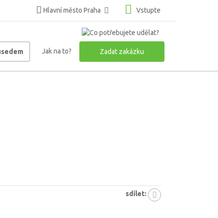
Hlavní město Praha
Vstupte
Jak na to?
ousedem
Zadat zakázku
sdílet: