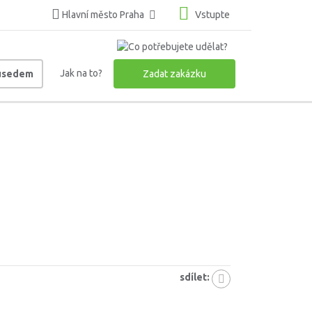
Hlavní město Praha
Vstupte
Jak na to?
ousedem
Zadat zakázku
sdílet: