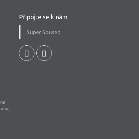
Připojte se k nám
Super Soused
bné
oc se