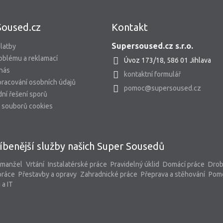
Soused.cz
Kontakt
Supersoused.cz s.r.o.
latby
oblému a reklamací
Úvoz 173/18, 586 01 Jihlava
 nás
kontaktní formulář
racování osobních údajů
pomoc@supersoused.cz
ní řešení sporů
 souborů cookies
íbenější služby našich Super Sousedů
 manžel
Vrtání
Instalatérské práce
Pravidelný úklid
Domácí práce
Dro
práce
Přestavby a opravy
Zahradnické práce
Přeprava a stěhování
Pom
 a IT