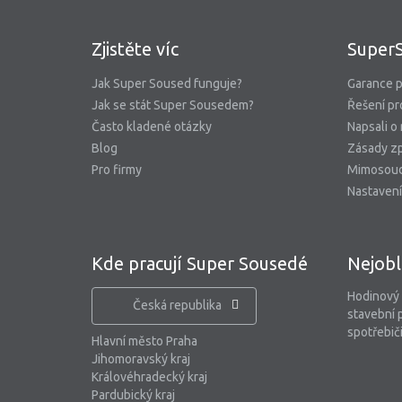
Zjistěte víc
Super
Jak Super Soused funguje?
Garance p
Jak se stát Super Sousedem?
Řešení pr
Často kladené otázky
Napsali o
Blog
Zásady zp
Pro firmy
Mimosoud
Nastavení
Kde pracují Super Sousedé
Nejobl
Hodinový
Česká republika
stavební 
spotřebiči
Hlavní město Praha
Jihomoravský kraj
Královéhradecký kraj
Pardubický kraj