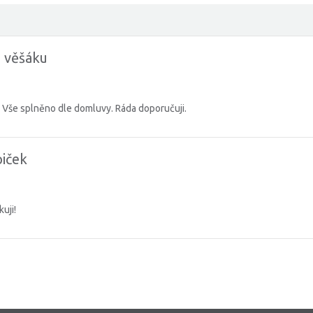
a věšáku
ní. Vše splněno dle domluvy. Ráda doporučuji.
iček
uji!