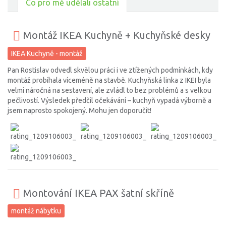
Co pro mě udělali ostatní
Montáž IKEA Kuchyně + Kuchyňské desky
IKEA Kuchyně - montáž
Pan Rostislav odvedl skvělou práci i ve ztížených podmínkách, kdy
montáž probíhala víceméně na stavbě. Kuchyňská linka z IKEI byla
velmi náročná na sestavení, ale zvládl to bez problémů a s velkou
pečlivostí. Výsledek předčil očekávání – kuchyň vypadá výborně a
jsem naprosto spokojený. Mohu jen doporučit!
Montování IKEA PAX šatní skříně
montáž nábytku