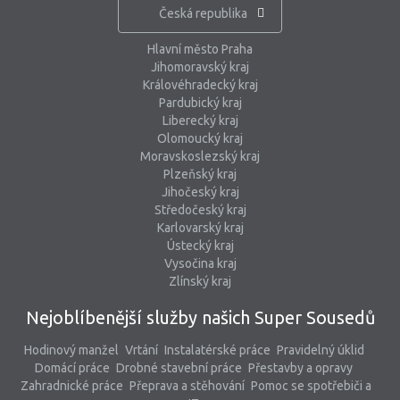
Česká republika
Hlavní město Praha
Jihomoravský kraj
Královéhradecký kraj
Pardubický kraj
Liberecký kraj
Olomoucký kraj
Moravskoslezský kraj
Plzeňský kraj
Jihočeský kraj
Středočeský kraj
Karlovarský kraj
Ústecký kraj
Vysočina kraj
Zlínský kraj
Nejoblíbenější služby našich Super Sousedů
Hodinový manžel
Vrtání
Instalatérské práce
Pravidelný úklid
Domácí práce
Drobné stavební práce
Přestavby a opravy
Zahradnické práce
Přeprava a stěhování
Pomoc se spotřebiči a