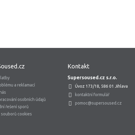
Soused.cz
Kontakt
Supersoused.cz s.r.o.
latby
oblému a reklamací
Úvoz 173/18, 586 01 Jihlava
 nás
kontaktní formulář
racování osobních údajů
pomoc@supersoused.cz
ní řešení sporů
 souborů cookies