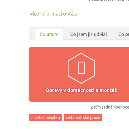
Více informací o Vás:
Co umím
Co jsem již udělal
Co pr
Opravy v domácnosti a montáž
Zatím žádné hodnoce
montáž nábytku
instalatérské práce