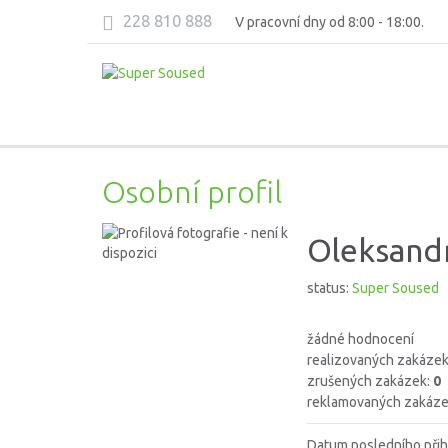
228 810 888
V pracovní dny od 8:00 - 18:00.
Osobní profil
Oleksandr
status:
Super Soused
žádné hodnocení
realizovaných zakáze
zrušených zakázek:
0
reklamovaných zakáze
Datum posledního přih