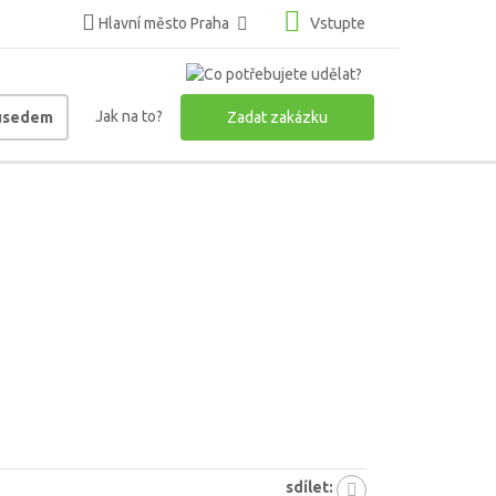
Hlavní město Praha
Vstupte
Jak na to?
ousedem
Zadat zakázku
sdílet: