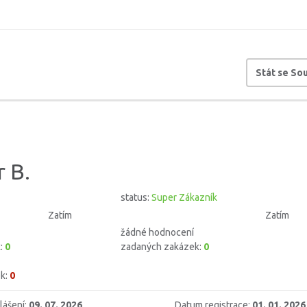
Stát se S
 B.
status:
Super Zákazník
Zatím
Zatím
žádné hodnocení
k:
0
zadaných zakázek:
0
k:
0
lášení:
09. 07. 2026
Datum registrace:
01. 01. 2026