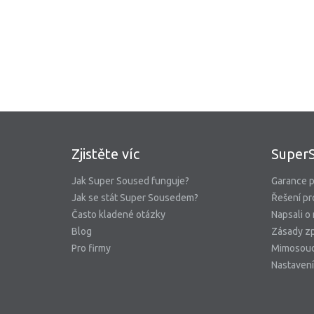
Zjistěte víc
Super
Jak Super Soused funguje?
Garance p
Jak se stát Super Sousedem?
Řešení pr
Často kladené otázky
Napsali o
Blog
Zásady zp
Pro firmy
Mimosoud
Nastavení