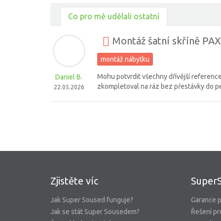
Co pro mě udělali ostatní
Montáž šatní skříně PAX
montáž nábytku
Mohu potvrdit všechny dřívější reference
Daniel B.
zkompletoval na ráz bez přestávky do p
22.05.2026
Zjistěte víc
Super
Jak Super Soused funguje?
Garance p
Jak se stát Super Sousedem?
Řešení pr