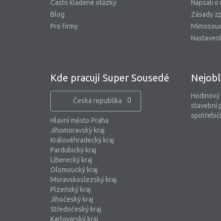
Často kladené otázky
Napsali o
Blog
Zásady zp
Pro firmy
Mimosoud
Nastavení
Kde pracují Super Sousedé
Nejobl
Hodinový
Česká republika
stavební 
spotřebiči
Hlavní město Praha
Jihomoravský kraj
Královéhradecký kraj
Pardubický kraj
Liberecký kraj
Olomoucký kraj
Moravskoslezský kraj
Plzeňský kraj
Jihočeský kraj
Středočeský kraj
Karlovarský kraj