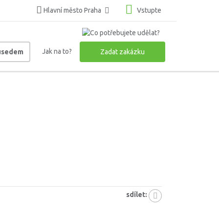
Hlavní město Praha
Vstupte
Jak na to?
ousedem
Zadat zakázku
sdílet: