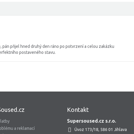
, pán přijel hned druhý den ráno po potvrzení a celou zakázku
erfektního postaveného stavu.
Soused.cz
Kontakt
Supersoused.cz s.r.o.
latby
oblému a reklamací
Úvoz 173/18, 586 01 Jihlava