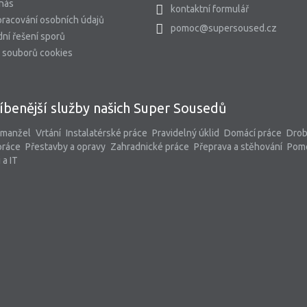
 nás
kontaktní formulář
racování osobních údajů
pomoc@supersoused.cz
ní řešení sporů
 souborů cookies
íbenější služby našich Super Sousedů
 manžel
Vrtání
Instalatérské práce
Pravidelný úklid
Domácí práce
Dro
práce
Přestavby a opravy
Zahradnické práce
Přeprava a stěhování
Pom
 a IT