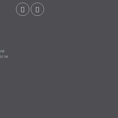
bné
oc se