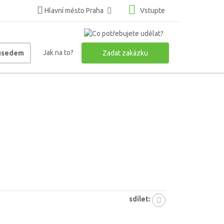
Hlavní město Praha
Vstupte
Jak na to?
ousedem
Zadat zakázku
sdílet: