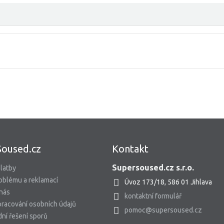
Soused.cz
Kontakt
Supersoused.cz s.r.o.
latby
oblému a reklamací
Úvoz 173/18, 586 01 Jihlava
 nás
kontaktní formulář
racování osobních údajů
pomoc@supersoused.cz
ní řešení sporů