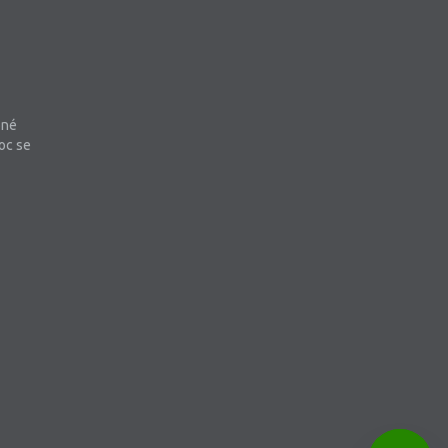
bné
oc se