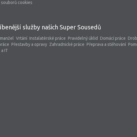
 souborů cookies
íbenější služby našich Super Sousedů
 manžel
Vrtání
Instalatérské práce
Pravidelný úklid
Domácí práce
Dro
práce
Přestavby a opravy
Zahradnické práce
Přeprava a stěhování
Pom
 a IT