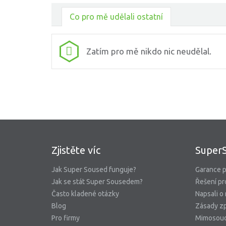
Co pro mě udělali ostatní
Zatím pro mě nikdo nic neudělal.
Zjistěte víc
Super
Jak Super Soused funguje?
Garance p
Jak se stát Super Sousedem?
Řešení pr
Často kladené otázky
Napsali o
Blog
Zásady zp
Pro firmy
Mimosoud