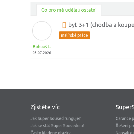
Co pro mě udělali ostatní
byt 3+1 (chodba a koupe
malířské práce
Bohouš L.
03.07.2026
Zjistěte víc
Super
Jak Super Soused funguje?
Garance p
Jak se stát Super Sousedem?
Řešení pr
Často kladené otázky
Napsali o