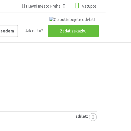
Hlavní město Praha
Vstupte
Jak na to?
ousedem
Zadat zakázku
sdílet: