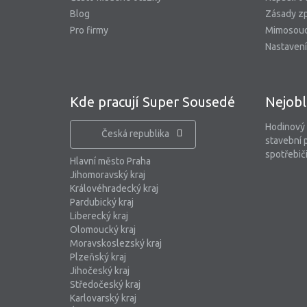
Blog
Zásady zp
Pro firmy
Mimosoud
Nastavení
Kde pracují Super Sousedé
Nejobl
Hodinový
Česká republika
stavební 
spotřebiči
Hlavní město Praha
Jihomoravský kraj
Královéhradecký kraj
Pardubický kraj
Liberecký kraj
Olomoucký kraj
Moravskoslezský kraj
Plzeňský kraj
Jihočeský kraj
Středočeský kraj
Karlovarský kraj