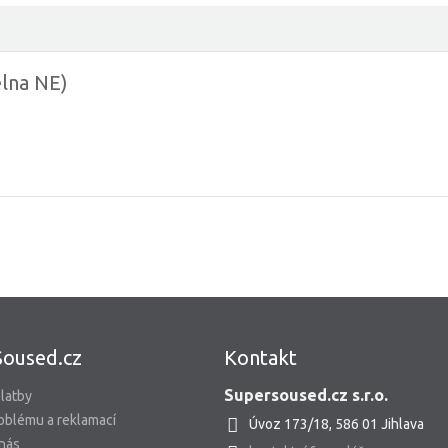
lna NE)
Soused.cz
Kontakt
Supersoused.cz s.r.o.
latby
oblému a reklamací
Úvoz 173/18, 586 01 Jihlava
 nás