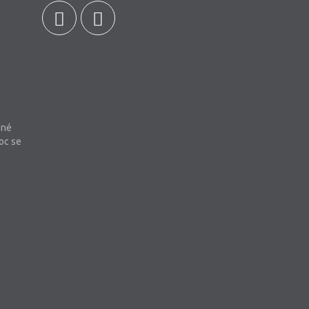
bné
oc se