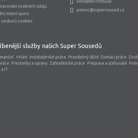
kontaktní formulář
racování osobních údajů
pomoc@supersoused.cz
ní řešení sporů
 souborů cookies
íbenější služby našich Super Sousedů
 manžel
Vrtání
Instalatérské práce
Pravidelný úklid
Domácí práce
Dro
práce
Přestavby a opravy
Zahradnické práce
Přeprava a stěhování
Pom
 a IT