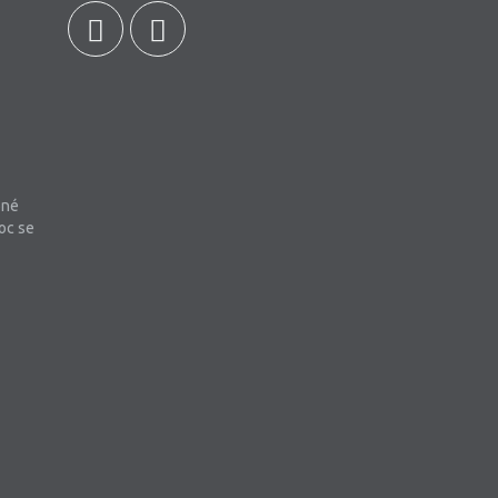
bné
oc se