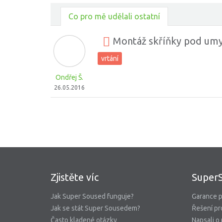
Co pro mě udělali ostatní
Montáž skříňky pod um
vrtání
Ondřej Š.
26.05.2016
Zjistěte víc
Super
Jak Super Soused funguje?
Garance p
Jak se stát Super Sousedem?
Řešení pr
Často kladené otázky
Napsali o