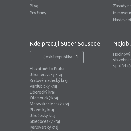
Blog
Zásady zp
Pro firmy
Mimosoud
Nastavení
Kde pracují Super Sousedé
Nejobl
Hodinový
Česká republika
stavební 
spotřebiči
Hlavní město Praha
Jihomoravský kraj
Královéhradecký kraj
Pardubický kraj
Liberecký kraj
Olomoucký kraj
Moravskoslezský kraj
Plzeňský kraj
Jihočeský kraj
Středočeský kraj
Karlovarský kraj