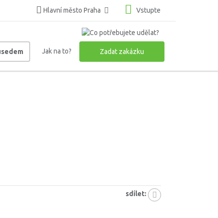
Hlavní město Praha
Vstupte
Jak na to?
ousedem
Zadat zakázku
sdílet: