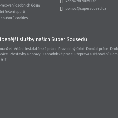
kontaktní formulář
racování osobních údajů
pomoc@supersoused.cz
ní řešení sporů
 souborů cookies
íbenější služby našich Super Sousedů
 manžel
Vrtání
Instalatérské práce
Pravidelný úklid
Domácí práce
Dro
práce
Přestavby a opravy
Zahradnické práce
Přeprava a stěhování
Pom
 a IT