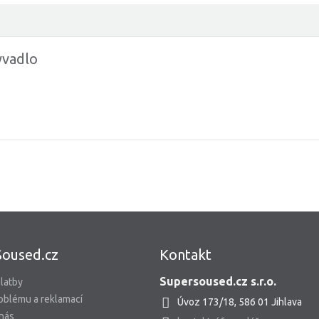
yvadlo
Soused.cz
Kontakt
Supersoused.cz s.r.o.
latby
oblému a reklamací
Úvoz 173/18, 586 01 Jihlava
 nás