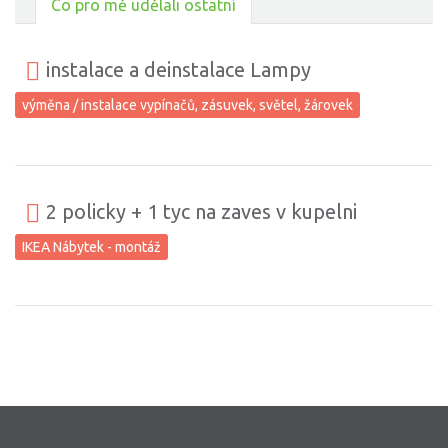
Co pro mě udělali ostatní
instalace a deinstalace Lampy
výměna / instalace vypínačů, zásuvek, světel, žárovek
2 policky + 1 tyc na zaves v kupelni
IKEA Nábytek - montáž