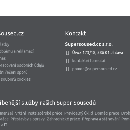
Soused.cz
Kontakt
Supersoused.cz s.r.o.
latby
oblému a reklamací
Úvoz 173/18, 586 01 Jihlava
 nás
kontaktní formulář
racování osobních údajů
pomoc@supersoused.cz
ní řešení sporů
 souborů cookies
íbenější služby našich Super Sousedů
 manžel
Vrtání
Instalatérské práce
Pravidelný úklid
Domácí práce
Dro
práce
Přestavby a opravy
Zahradnické práce
Přeprava a stěhování
Pom
 a IT