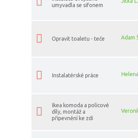
Jitka L
umyvadla se sifonem
Adam 
Opravit toaletu - teče
Helena
Instalatérské práce
Ikea komoda a policové
Veroni
díly, montáž a
připevnění ke zdi