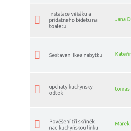
Instalace věšáku a
Jana D
pridatneho bidetu na
toaletu
Kateři
Sestaveni Ikea nabytku
upchaty kuchynsky
tomas 
odtok
Pověšení tři skříněk
Marek 
nad kuchyňskou linku