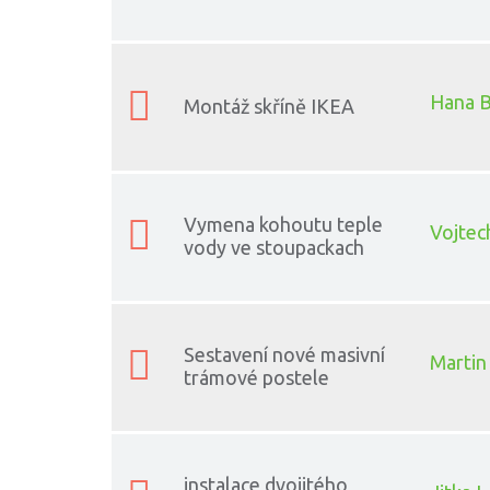
Hana B
Montáž skříně IKEA
Vymena kohoutu teple
Vojtec
vody ve stoupackach
Sestavení nové masivní
Martin
trámové postele
instalace dvojitého