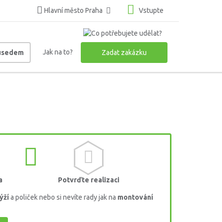
Hlavní město Praha
Vstupte
Jak na to?
ousedem
Zadat zakázku
a
Potvrďte realizaci
ýží
a poliček nebo si nevíte rady jak na
montování