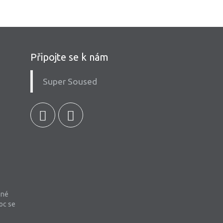
Připojte se k nám
Super Soused
bné
oc se