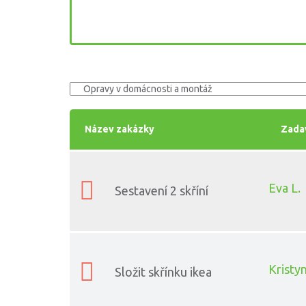
Název zakázky
Zada
Eva L.
Sestavení 2 skříní
Kristyn
Složit skřínku ikea