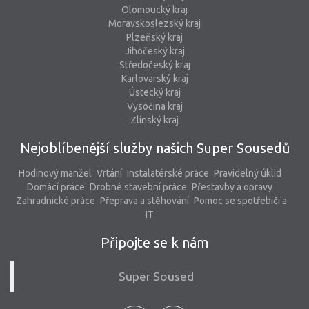
Olomoucký kraj
Moravskoslezský kraj
Plzeňský kraj
Jihočeský kraj
Středočeský kraj
Karlovarský kraj
Ústecký kraj
Vysočina kraj
Zlínský kraj
Nejoblíbenější služby našich Super Sousedů
Hodinový manžel
Vrtání
Instalatérské práce
Pravidelný úklid
Domácí práce
Drobné stavební práce
Přestavby a opravy
Zahradnické práce
Přeprava a stěhování
Pomoc se spotřebiči a
IT
Připojte se k nám
Super Soused