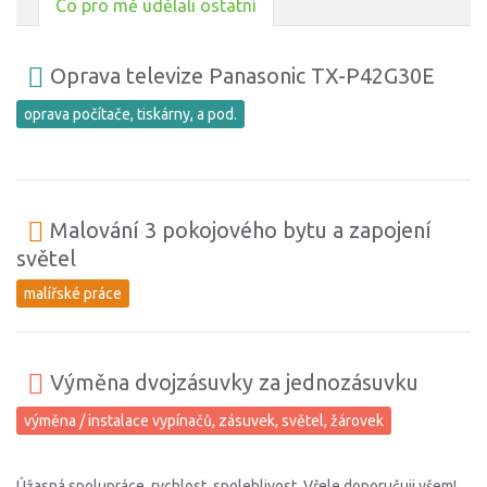
Co pro mě udělali ostatní
Oprava televize Panasonic TX-P42G30E
oprava počítače, tiskárny, a pod.
Malování 3 pokojového bytu a zapojení
světel
malířské práce
Výměna dvojzásuvky za jednozásuvku
výměna / instalace vypínačů, zásuvek, světel, žárovek
Úžasná spolupráce, rychlost, spolehlivost. Vřele doporučuji všem!