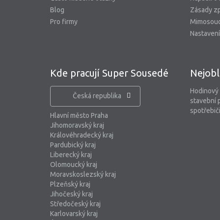
Blog
Zásady zp
Pro firmy
Mimosoud
Nastavení
Kde pracují Super Sousedé
Nejobl
Hodinový
Česká republika
stavební 
spotřebiči
Hlavní město Praha
Jihomoravský kraj
Královéhradecký kraj
Pardubický kraj
Liberecký kraj
Olomoucký kraj
Moravskoslezský kraj
Plzeňský kraj
Jihočeský kraj
Středočeský kraj
Karlovarský kraj