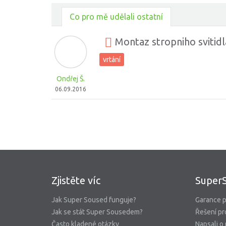
Co pro mě udělali ostatní
Montaz stropniho svitidl
vrtání
Ondřej Š.
06.09.2016
Zjistěte víc
Super
Jak Super Soused funguje?
Garance p
Jak se stát Super Sousedem?
Řešení pr
Často kladené otázky
Napsali o