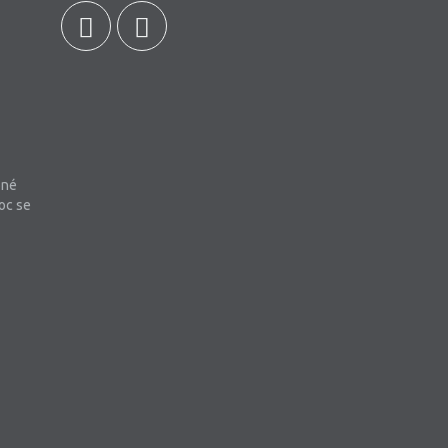
bné
oc se