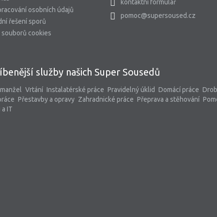
kontaktní formulář
racování osobních údajů
pomoc@supersoused.cz
ní řešení sporů
 souborů cookies
íbenější služby našich Super Sousedů
 manžel
Vrtání
Instalatérské práce
Pravidelný úklid
Domácí práce
Dro
práce
Přestavby a opravy
Zahradnické práce
Přeprava a stěhování
Pom
 a IT