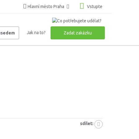
Hlavní město Praha
Vstupte
Jak na to?
ousedem
Zadat zakázku
sdílet: