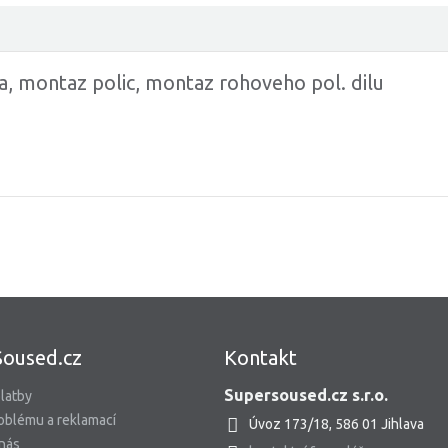
a, montaz polic, montaz rohoveho pol. dilu
Soused.cz
Kontakt
Supersoused.cz s.r.o.
latby
oblému a reklamací
Úvoz 173/18, 586 01 Jihlava
 nás