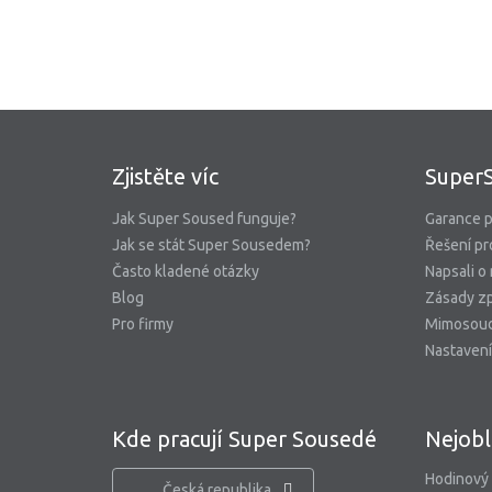
Zjistěte víc
Super
Jak Super Soused funguje?
Garance p
Jak se stát Super Sousedem?
Řešení pr
Často kladené otázky
Napsali o
Blog
Zásady zp
Pro firmy
Mimosoud
Nastavení
Kde pracují Super Sousedé
Nejobl
Hodinový
Česká republika