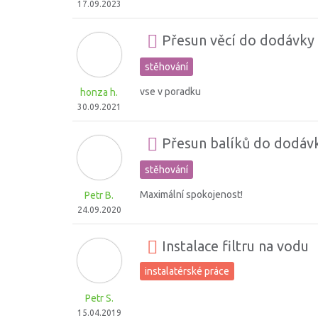
17.09.2023
Přesun věcí do dodávky 
stěhování
vse v poradku
honza h.
30.09.2021
Přesun balíků do dodávk
stěhování
Maximální spokojenost!
Petr B.
24.09.2020
Instalace filtru na vodu
instalatérské práce
Petr S.
15.04.2019