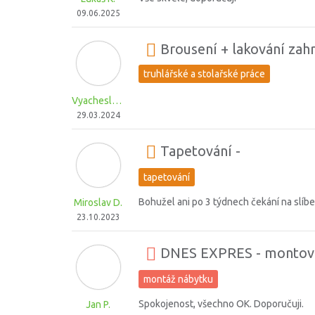
09.06.2025
Brousení + lakování zah
truhlářské a stolařské práce
Vyacheslav S.
29.03.2024
Tapetování -
tapetování
Bohužel ani po 3 týdnech čekání na slíb
Miroslav D.
23.10.2023
DNES EXPRES - montová
montáž nábytku
Spokojenost, všechno OK. Doporučuji.
Jan P.