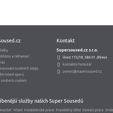
Soused.cz
Kontakt
Supersoused.cz s.r.o.
latby
oblému a reklamací
Úvoz 173/18, 586 01 Jihlava
 nás
kontaktní formulář
racování osobních údajů
pomoc@supersoused.cz
ní řešení sporů
 souborů cookies
íbenější služby našich Super Sousedů
 manžel
Vrtání
Instalatérské práce
Pravidelný úklid
Domácí práce
Dro