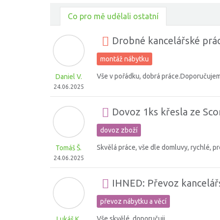
Co pro mě udělali ostatní
Drobné kancelářské prác
montáž nábytku
Vše v pořádku, dobrá práce.Doporučuje
Daniel V.
24.06.2025
Dovoz 1ks křesla ze Sco
dovoz zboží
Skvělá práce, vše dle domluvy, rychlé, pr
Tomáš Š.
24.06.2025
IHNED: Převoz kancelářsk
převoz nábytku a věcí
Vše skvělé, doporučuji
Lukáš K.