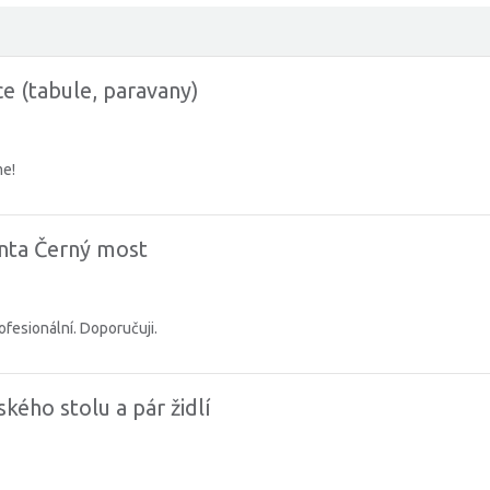
e (tabule, paravany)
me!
nta Černý most
ofesionální. Doporučuji.
ého stolu a pár židlí