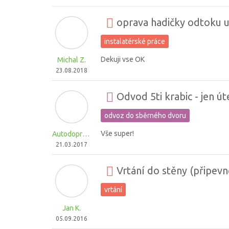
oprava hadičky odtoku u
instalatérské práce
Dekuji vse OK
Michal Z.
23.08.2018
Odvod 5ti krabic - jen út
odvoz do sběrného dvoru
Vše super!
Autodoprava H.
21.03.2017
Vrtání do stěny (připevn
vrtání
Jan K.
05.09.2016