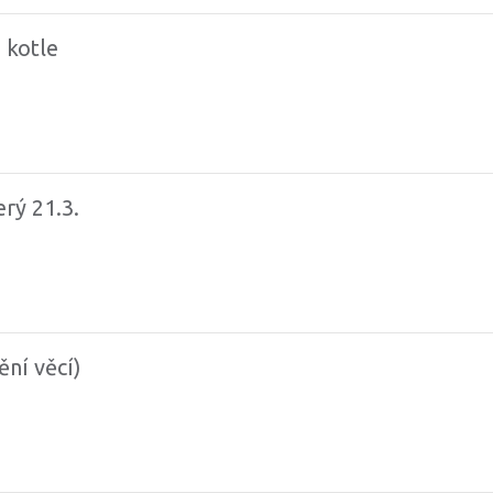
 kotle
erý 21.3.
ění věcí)