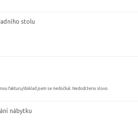
radního stolu
enou fakturu/doklad jsem se nedočkal. Nedodrženo slovo.
ní nábytku