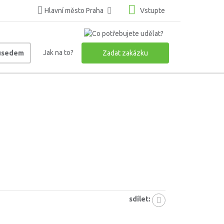
Hlavní město Praha
Vstupte
Jak na to?
ousedem
Zadat zakázku
sdílet: