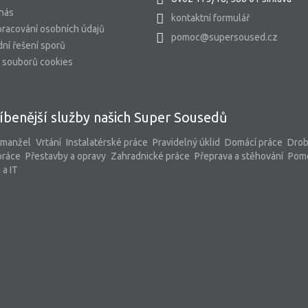
 nás
kontaktní formulář
racování osobních údajů
pomoc@supersoused.cz
ní řešení sporů
 souborů cookies
íbenější služby našich Super Sousedů
 manžel
Vrtání
Instalatérské práce
Pravidelný úklid
Domácí práce
Dro
práce
Přestavby a opravy
Zahradnické práce
Přeprava a stěhování
Pom
 a IT