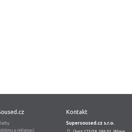
Soused.cz
Kontakt
Supersoused.cz s.r.o.
latby
oblému a reklamací
Úvoz 173/18, 586 01 Jihlava