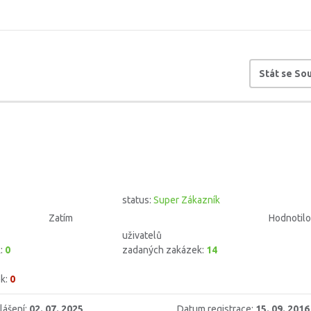
Stát se S
status:
Super Zákazník
Zatím
Hodnotilo
uživatelů
k:
0
zadaných zakázek:
14
k:
0
lášení:
02. 07. 2025
Datum registrace:
15. 09. 2016