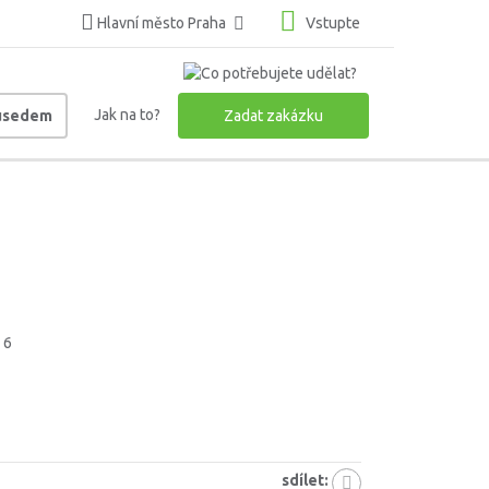
Hlavní město Praha
Vstupte
Jak na to?
ousedem
Zadat zakázku
 6
sdílet: