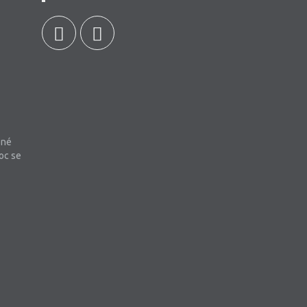
bné
oc se