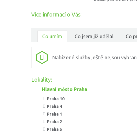
Více informací o Vás:
Co umím
Co jsem již udělal
Co pr
Nabízené služby ještě nejsou vybrán
Lokality:
Hlavní město Praha
Praha 10
Praha 4
Praha 1
Praha 2
Praha 5