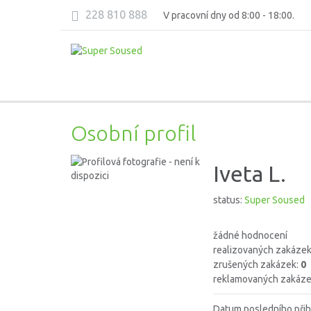
228 810 888
V pracovní dny od 8:00 - 18:00.
Osobní profil
Iveta L.
status:
Super Soused
žádné hodnocení
realizovaných zakáze
zrušených zakázek:
0
reklamovaných zakáze
Datum posledního přih