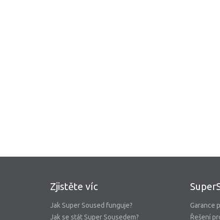
Zjistěte víc
Super
Jak Super Soused funguje?
Garance p
Jak se stát Super Sousedem?
Řešení pr