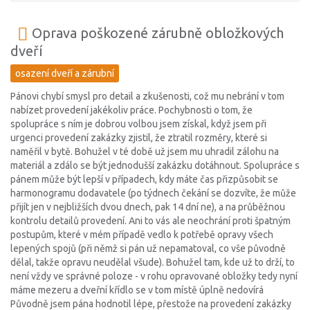
Oprava poškozené zárubně obložkových
dveří
osazení dveří a zárubní
Pánovi chybí smysl pro detail a zkušenosti, což mu nebrání v tom
nabízet provedení jakékoliv práce. Pochybnosti o tom, že
spolupráce s ním je dobrou volbou jsem získal, když jsem při
urgenci provedení zakázky zjistil, že ztratil rozměry, které si
naměřil v bytě. Bohužel v té době už jsem mu uhradil zálohu na
materiál a zdálo se být jednodušší zakázku dotáhnout. Spolupráce s
pánem může být lepší v případech, kdy máte čas přizpůsobit se
harmonogramu dodavatele (po týdnech čekání se dozvíte, že může
přijít jen v nejbližších dvou dnech, pak 14 dní ne), a na průběžnou
kontrolu detailů provedení. Ani to vás ale neochrání proti špatným
postupům, které v mém případě vedlo k potřebě opravy všech
lepených spojů (při němž si pán už nepamatoval, co vše původně
dělal, takže opravu neudělal všude). Bohužel tam, kde už to drží, to
není vždy ve správné poloze - v rohu opravované obložky tedy nyní
máme mezeru a dveřní křídlo se v tom místě úplně nedovírá
Původně jsem pána hodnotil lépe, přestože na provedení zakázky