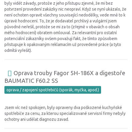
byly vidět závady, protože z jeho přístupu zjevné, že mi bez
potvrzení provedení zakázky nic neopraví. Když se nyní ukázalo, že
není ochoten opravit všechny související nedodělky, vede mně to k
úpravě hodnocení. To, že je dodavatel prchlivý a vulgární jsem
původně neřešil, protože se mi za to (zřejmě v obavách o obsah
mého hodnocení) obratem omlouval. Za relevantní pro ostatní
potenciální zákazníky ovšem považuji fakt, že tímto způsobem
přistupuje k opakovaným reklamacím už provedené práce (a tyto
odmítá vyřešit).
Oprava trouby Fagor 5H-186X a digestoře
BAUMATIC F60.2 SS
oprava / zapojení spotřebičů (sporák, myčka, apod.)
Jsem víc než spokojen, byly opraveny dva poškozené kuchyňské
spotřebiče za cenu, za kterou specializované servisní firmy nebyly
ochotny ani udělat diagnozu zavad.