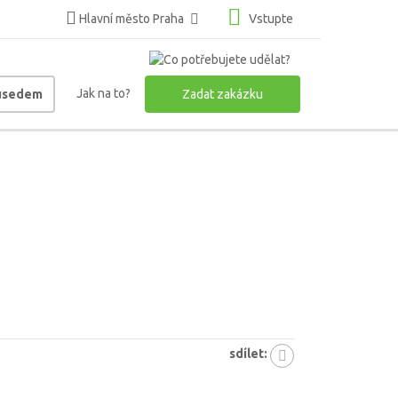
Hlavní město Praha
Vstupte
Jak na to?
ousedem
Zadat zakázku
sdílet: