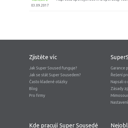
03.09.2017
Zjistěte víc
Super
Jak Super Soused funguje?
Garance p
Jak se stát Super Sousedem?
Řešení pr
Často kladené otázky
Napsali o
Blog
Zásady zp
Pro firmy
Mimosoud
Nastavení
Kde pracují Super Sousedé
Nejobl