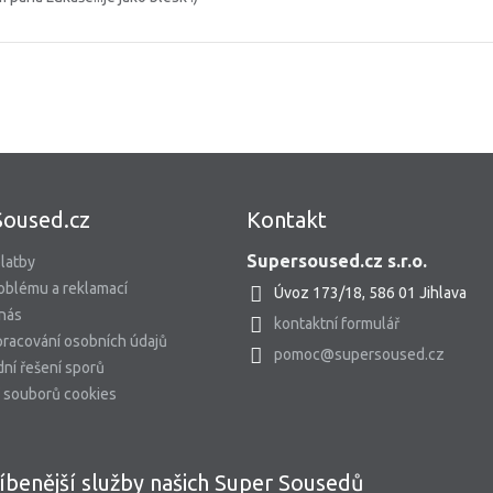
Soused.cz
Kontakt
Supersoused.cz s.r.o.
latby
oblému a reklamací
Úvoz 173/18, 586 01 Jihlava
 nás
kontaktní formulář
racování osobních údajů
pomoc@supersoused.cz
ní řešení sporů
 souborů cookies
íbenější služby našich Super Sousedů