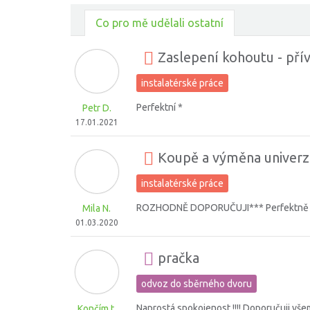
Co pro mě udělali ostatní
Zaslepení kohoutu - přív
instalatérské práce
Perfektní *
Petr D.
17.01.2021
Koupě a výměna univerzá
instalatérské práce
ROZHODNĚ DOPORUČUJI*** Perfektně odve
Mila N.
01.03.2020
pračka
odvoz do sběrného dvoru
Naprostá spokojenost !!!! Doporučuji všem
Končím t.