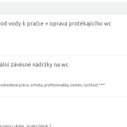
od vody k pračce + oprava protékajícího wc
lní závěsné nádržky na wc
dená práce, ochota, profesionalita, úsměv, rychlost ***
 pana Lukáše...je jako blesk :)