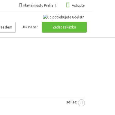
Hlavní město Praha
Vstupte
Jak na to?
ousedem
Zadat zakázku
sdílet: