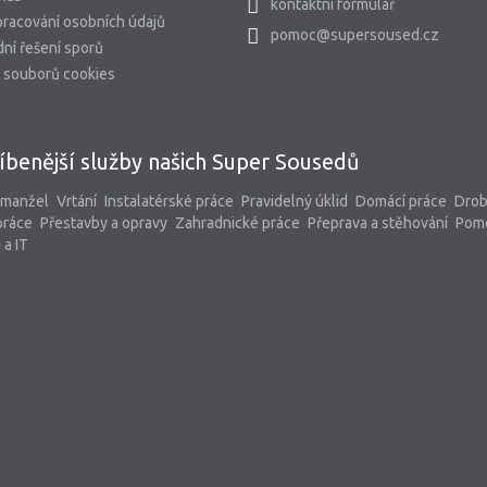
kontaktní formulář
racování osobních údajů
pomoc@supersoused.cz
ní řešení sporů
 souborů cookies
íbenější služby našich Super Sousedů
 manžel
Vrtání
Instalatérské práce
Pravidelný úklid
Domácí práce
Dro
práce
Přestavby a opravy
Zahradnické práce
Přeprava a stěhování
Pom
 a IT