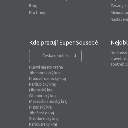
Blog
Zásady zp
Pro firmy
Mimosoud
Nastavení
Kde pracují Super Sousedé
Nejobl
Hodinový
Česká republika
stavební 
spotřebiči
Hlavní město Praha
Jihomoravský kraj
Královéhradecký kraj
Pardubický kraj
Liberecký kraj
Olomoucký kraj
Moravskoslezský kraj
Plzeňský kraj
Jihočeský kraj
Středočeský kraj
Karlovarský kraj