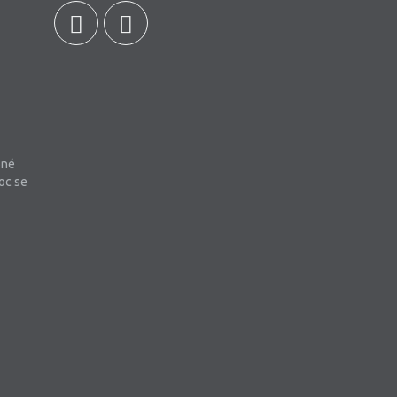
bné
oc se