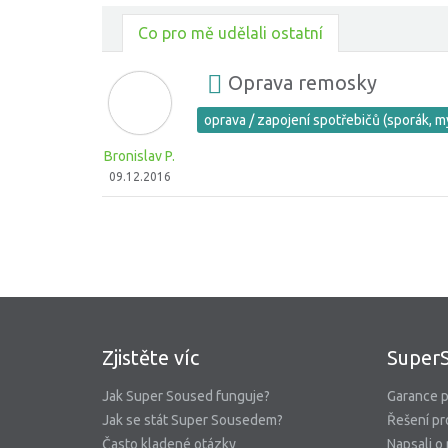
Co pro mě udělali ostatní
Oprava remosky
oprava / zapojení spotřebičů (sporák, m
Bronislav P.
09.12.2016
Zjistěte víc
Super
Jak Super Soused funguje?
Garance p
Jak se stát Super Sousedem?
Řešení pr
Často kladené otázky
Napsali o