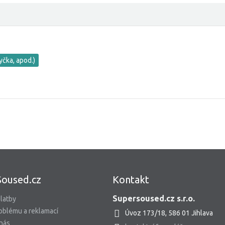
yčka, apod.)
Soused.cz
Kontakt
Supersoused.cz s.r.o.
latby
oblému a reklamací
Úvoz 173/18, 586 01 Jihlava
 nás