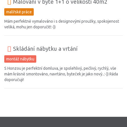
Malování v bytě 1+1 o velikosti 40m2
malířské práce
Mám perfektně vymalováno i s designovými proužky, spokojenost
veliká, mohu jen doporučit!:-))
Skládání nábytku a vrtání
montáž nábytku
S Honzou je perfektní domluva, je spolehlivý, pečlivý, rychlý, vše
mám krásně smontováno, navrtáno, byteček je jako nový..:-)) Ráda
doporučuji!