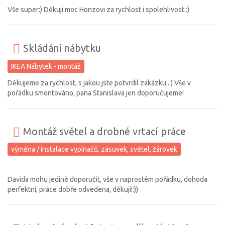
Vše super:) Děkuji moc Honzovi za rychlost i spolehlivost.:)
Skládání nábytku
IKEA Nábytek - montáž
Děkujeme za rychlost, s jakou jste potvrdil zakázku..:) Vše v
pořádku smontováno, pana Stanislava jen doporučujeme!
Montáž světel a drobné vrtací práce
výměna / instalace vypínačů, zásuvek, světel, žárovek
Davida mohu jedině doporučit, vše v naprostém pořádku, dohoda
perfektní, práce dobře odvedena, děkuji!:))