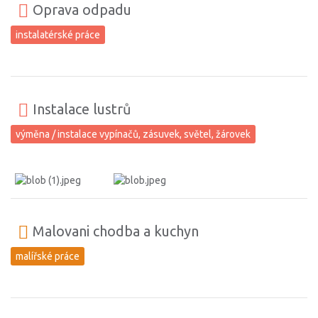
Oprava odpadu
instalatérské práce
Instalace lustrů
výměna / instalace vypínačů, zásuvek, světel, žárovek
Malovani chodba a kuchyn
malířské práce