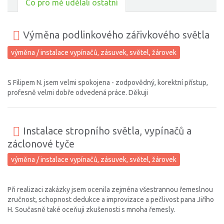
Co pro mě udělali ostatní
Výměna podlinkového zářivkového světla
výměna / instalace vypínačů, zásuvek, světel, žárovek
S Filipem N. jsem velmi spokojena - zodpovědný, korektní přístup,
profesně velmi dobře odvedená práce. Děkuji
Instalace stropního světla, vypínačů a
záclonové tyče
výměna / instalace vypínačů, zásuvek, světel, žárovek
Při realizaci zakázky jsem ocenila zejména všestrannou řemeslnou
zručnost, schopnost dedukce a improvizace a pečlivost pana Jiřího
H. Současně také oceňuji zkušenosti s mnoha řemesly.