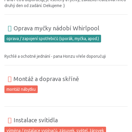
druhý den od zadání. Dekujeme :)
Oprava myčky nádobí Whirlpool
oprava / zapojení spotřebičů (sporák, myčka, apod.)
Rychlé a ochotné jednání - pana Honzu vřele doporučuji
Montáž a doprava skříně
montáž nábytku
Instalace svítidla
výměna / instalace vypínačů, zásuvek, světel, žárovek