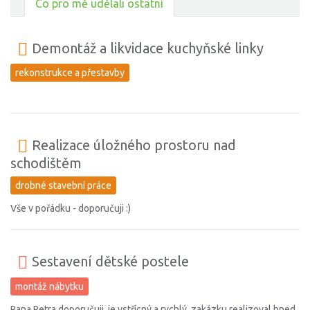
Co pro mě udělali ostatní
Demontáž a likvidace kuchyňské linky
rekonstrukce a přestavby
Realizace úložného prostoru nad
schodištěm
drobné stavební práce
Vše v pořádku - doporučuji :)
Sestavení dětské postele
montáž nábytku
Pana Petra doporučuji, je vstřícný a rychlý, zakázku realizoval hned