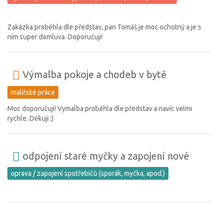
Zakázka proběhla dle představ, pan Tomáš je moc ochotný a je s
ním super domluva. Doporučuji!
Výmalba pokoje a chodeb v bytě
malířské práce
Moc doporučuji! Vymalba proběhla dle představ a navíc velmi
rychle. Děkuji :)
odpojení staré myčky a zapojení nové
oprava / zapojení spotřebičů (sporák, myčka, apod.)