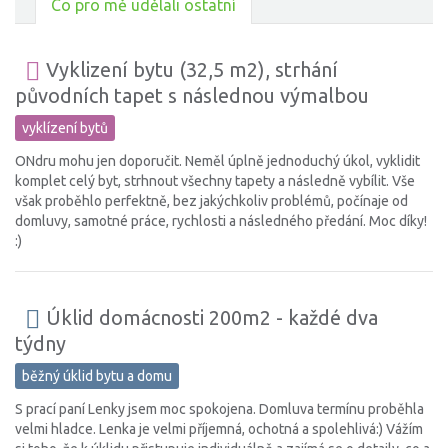
Co pro mě udělali ostatní
Vyklizení bytu (32,5 m2), strhání
původních tapet s následnou výmalbou
vyklízení bytů
ONdru mohu jen doporučit. Neměl úplně jednoduchý úkol, vyklidit
komplet celý byt, strhnout všechny tapety a následně vybílit. Vše
však proběhlo perfektně, bez jakýchkoliv problémů, počínaje od
domluvy, samotné práce, rychlosti a následného předání. Moc díky!
:)
Úklid domácnosti 200m2 - každé dva
týdny
běžný úklid bytu a domu
S prací paní Lenky jsem moc spokojena. Domluva termínu proběhla
velmi hladce. Lenka je velmi příjemná, ochotná a spolehlivá:) Vážím