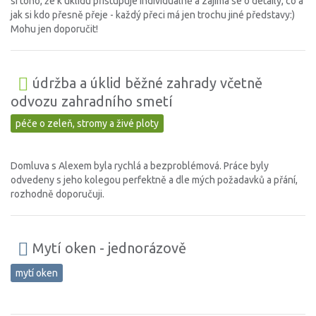
si toho, že k úklidu přistupuje individuálně a zajímá se o detaily, co a
jak si kdo přesně přeje - každý přeci má jen trochu jiné představy:)
Mohu jen doporučit!
údržba a úklid běžné zahrady včetně
odvozu zahradního smetí
péče o zeleň, stromy a živé ploty
Domluva s Alexem byla rychlá a bezproblémová. Práce byly
odvedeny s jeho kolegou perfektně a dle mých požadavků a přání,
rozhodně doporučuji.
Mytí oken - jednorázově
mytí oken