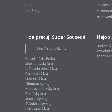
Blog
Zásady zp
Pro firmy
Mimosoud
Nastavení
Kde pracují Super Sousedé
Nejobl
Hodinový
Česká republika
stavební 
spotřebiči
Hlavní město Praha
Jihomoravský kraj
Královéhradecký kraj
Pardubický kraj
Liberecký kraj
Olomoucký kraj
Moravskoslezský kraj
Plzeňský kraj
Jihočeský kraj
Středočeský kraj
Karlovarský kraj