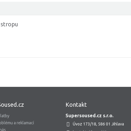
 stropu
Soused.cz
Kontakt
Supersoused.cz s.r.o.
latby
oblému a reklamací
Úvoz 173/18, 586 01 Jihlava
 nás