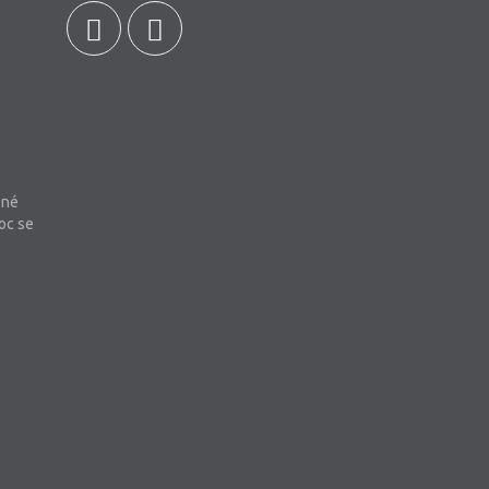
bné
oc se