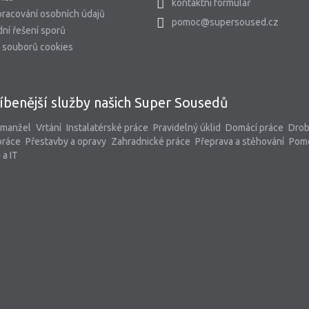
kontaktní formulář
racování osobních údajů
pomoc@supersoused.cz
ní řešení sporů
 souborů cookies
íbenější služby našich Super Sousedů
 manžel
Vrtání
Instalatérské práce
Pravidelný úklid
Domácí práce
Dro
práce
Přestavby a opravy
Zahradnické práce
Přeprava a stěhování
Pom
 a IT