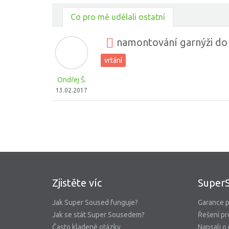
Co pro mě udělali ostatní
namontování garnýži do
vrtání
Ondřej Š.
13.02.2017
Zjistěte víc
Super
Jak Super Soused funguje?
Garance p
Jak se stát Super Sousedem?
Řešení pr
Často kladené otázky
Napsali o