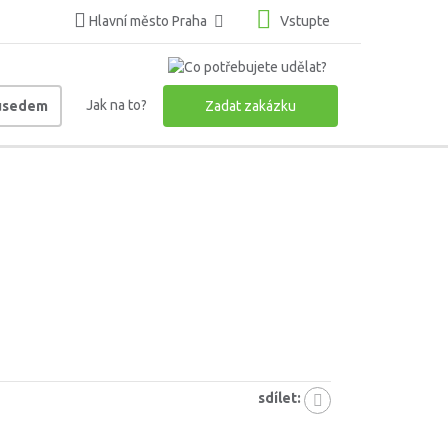
Hlavní město Praha
Vstupte
Jak na to?
ousedem
Zadat zakázku
sdílet: