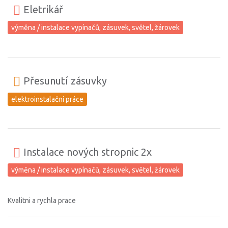
Eletrikář
výměna / instalace vypínačů, zásuvek, světel, žárovek
Přesunutí zásuvky
elektroinstalační práce
Instalace nových stropnic 2x
výměna / instalace vypínačů, zásuvek, světel, žárovek
Kvalitni a rychla prace