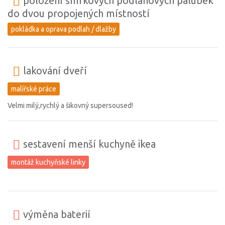
položení smrkových podlahových palubek
do dvou propojených místností
pokládka a oprava podlah / dlažby
lakování dveří
malířské práce
Velmi milý,rychlý a šikovný supersoused!
sestavení menší kuchyně ikea
montáž kuchyňské linky
výměna baterií