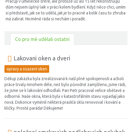
Pracuji v umělecké sféře, ale protože už asi 15 let rekonstruuju
dům nejsem úplný laik v práci kolem bydlení. Když něco chci, umím
si představit, jak se to udělá, jak je to pracné a kolik času to zhruba
má zabrat. Nicméně ráda si nechám i poradit.
Co pro mě udělali ostatní
Lakovani oken a dveri
opravy a osazení oken
Děkuji zakázka byla zrealizovaná k naší plné spokojenosti a ačkoli
práce trvaly mnohem déle, než bylo původně zamýšleno, jsme rádi,
že jsme se k lakování odhodlali. Pan Petr pracoval velice obětavě a
odborně. Naše okna, která byla v katastrofálním stavu vypadají jako
nová. Dokonce vyměnil některá prasklá skla renovoval i kování a
kličky. Prostě paráda! Děkujeme!