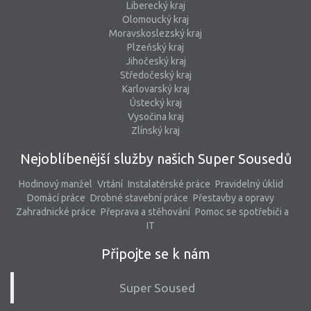
Liberecký kraj
Olomoucký kraj
Moravskoslezský kraj
Plzeňský kraj
Jihočeský kraj
Středočeský kraj
Karlovarský kraj
Ústecký kraj
Vysočina kraj
Zlínský kraj
Nejoblíbenější služby našich Super Sousedů
Hodinový manžel
Vrtání
Instalatérské práce
Pravidelný úklid
Domácí práce
Drobné stavební práce
Přestavby a opravy
Zahradnické práce
Přeprava a stěhování
Pomoc se spotřebiči a
IT
Připojte se k nám
Super Soused