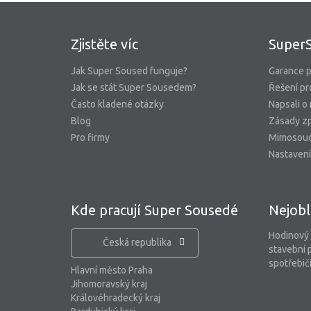
Zjistěte víc
Super
Jak Super Soused funguje?
Garance p
Jak se stát Super Sousedem?
Řešení pr
Často kladené otázky
Napsali o
Blog
Zásady zp
Pro firmy
Mimosoud
Nastavení
Kde pracují Super Sousedé
Nejobl
Hodinový
Česká republika
stavební 
spotřebiči
Hlavní město Praha
Jihomoravský kraj
Královéhradecký kraj