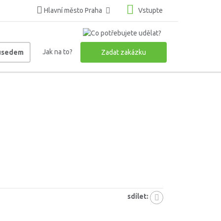
Hlavní město Praha
Vstupte
Jak na to?
ousedem
Zadat zakázku
sdílet: