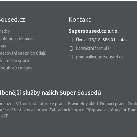
Soused.cz
Kontakt
Supersoused.cz s.r.o.
latby
oblému a reklamací
Úvoz 173/18, 586 01 Jihlava
 nás
kontaktní formulář
racování osobních údajů
pomoc@supersoused.cz
ní řešení sporů
 souborů cookies
íbenější služby našich Super Sousedů
 manžel
Vrtání
Instalatérské práce
Pravidelný úklid
Domácí práce
Dro
práce
Přestavby a opravy
Zahradnické práce
Přeprava a stěhování
Pom
 a IT