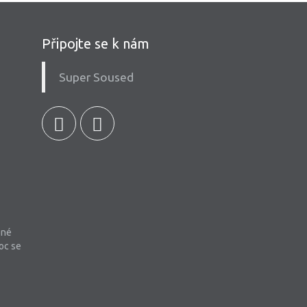
Připojte se k nám
Super Soused
bné
oc se