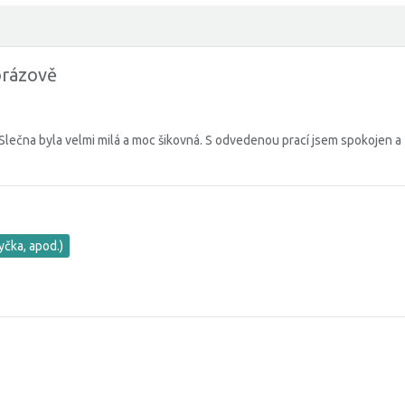
orázově
Slečna byla velmi milá a moc šikovná. S odvedenou prací jsem spokojen a
yčka, apod.)