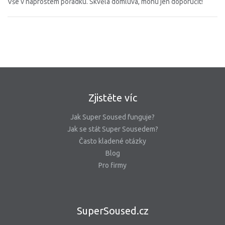
Vše v naprostém pořádku. Skvělá domluva, mohu jen doporučit!
Zjistěte víc
Jak Super Soused funguje?
Jak se stát Super Sousedem?
Často kladené otázky
Blog
Pro firmy
SuperSoused.cz