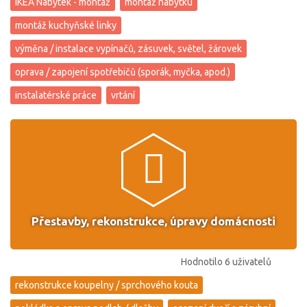
IKEA Nábytek - montáž
montáž nábytku
montáž kuchyňské linky
výměna / instalace vypínačů, zásuvek, světel, žárovek
oprava / zapojení spotřebičů (sporák, myčka, apod.)
instalatérské práce
vrtání
Přestavby, rekonstrukce, úpravy domácnosti
Hodnotilo 6 uživatelů
rekonstrukce koupelny / sprchového kouta