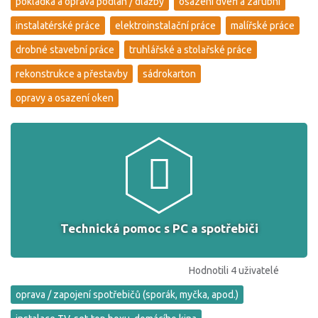
pokládka a oprava podlah / dlažby
osazení dveří a zárubní
instalatérské práce
elektroinstalační práce
malířské práce
drobné stavební práce
truhlářské a stolařské práce
rekonstrukce a přestavby
sádrokarton
opravy a osazení oken
Technická pomoc s PC a spotřebiči
Hodnotili 4 uživatelé
oprava / zapojení spotřebičů (sporák, myčka, apod.)