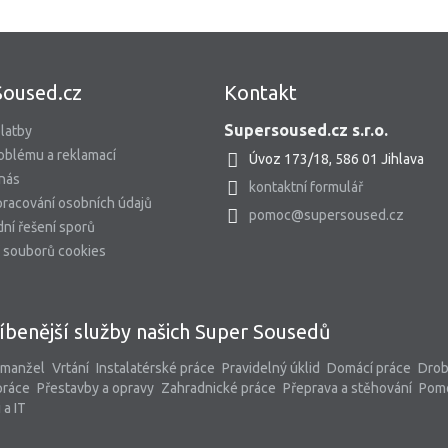
Soused.cz
Kontakt
Supersoused.cz s.r.o.
latby
oblému a reklamací
Úvoz 173/18, 586 01 Jihlava
 nás
kontaktní formulář
racování osobních údajů
pomoc@supersoused.cz
ní řešení sporů
 souborů cookies
íbenější služby našich Super Sousedů
 manžel
Vrtání
Instalatérské práce
Pravidelný úklid
Domácí práce
Dro
práce
Přestavby a opravy
Zahradnické práce
Přeprava a stěhování
Pom
 a IT