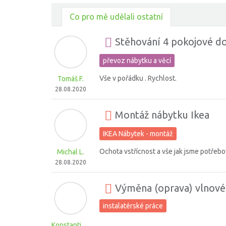
Co pro mě udělali ostatní
Stěhování 4 pokojové d
převoz nábytku a věcí
Vše v pořádku . Rychlost.
Tomáš F.
28.08.2020
Montáž nábytku Ikea
IKEA Nábytek - montáž
Ochota vstřícnost a vše jak jsme potřebo
Michal L.
28.08.2020
Výměna (oprava) vlnové
instalatérské práce
Konstantin K.