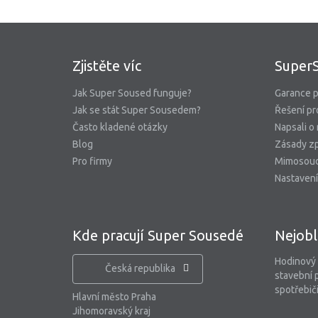
Zjistěte víc
Super
Jak Super Soused funguje?
Garance p
Jak se stát Super Sousedem?
Řešení pr
Často kladené otázky
Napsali o
Blog
Zásady zp
Pro firmy
Mimosoud
Nastavení
Kde pracují Super Sousedé
Nejobl
Hodinový
Česká republika
stavební 
spotřebiči
Hlavní město Praha
Jihomoravský kraj