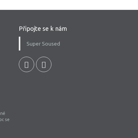
Připojte se k nám
Super Soused
bné
oc se