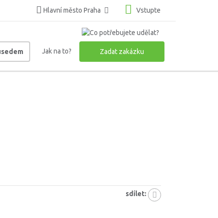
Hlavní město Praha
Vstupte
Jak na to?
ousedem
Zadat zakázku
sdílet: