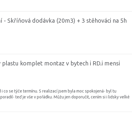
 - Skříňová dodávka (20m3) + 3 stěhováci na 5h
 plastu komplet montaz v bytech i RD.i mensi
i co se týče termínu. S realizací jsem byla moc spokojená- byl tu
radil- teď je vše v pořádku. Můžu jen doporučit, cením si i lidsky velké