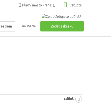
Hlavní město Praha
Vstupte
Jak na to?
ousedem
Zadat zakázku
sdílet: