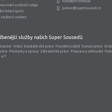
kontaktní formulář
racování osobních údajů
pomoc@supersoused.cz
ní řešení sporů
 souborů cookies
íbenější služby našich Super Sousedů
 manžel
Vrtání
Instalatérské práce
Pravidelný úklid
Domácí práce
Dro
práce
Přestavby a opravy
Zahradnické práce
Přeprava a stěhování
Pom
 a IT