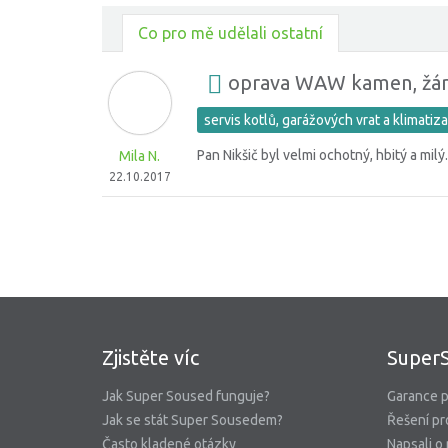
Co pro mě udělali ostatní
oprava WAW kamen, žáro
servis kotlů, garážových vrat a klimatiz
Pan Nikšič byl velmi ochotný, hbitý a milý
Mila N.
22.10.2017
Zjistěte víc
Super
Jak Super Soused funguje?
Garance p
Jak se stát Super Sousedem?
Řešení pr
Často kladené otázky
Napsali o