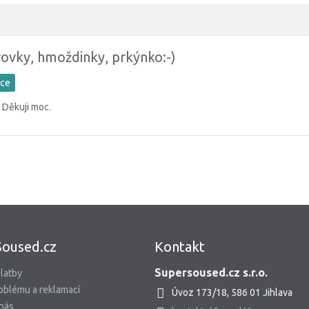
vky, hmoždinky, prkýnko:-)
ace
. Děkuji moc.
Soused.cz
Kontakt
Supersoused.cz s.r.o.
latby
oblému a reklamací
Úvoz 173/18, 586 01 Jihlava
 nás