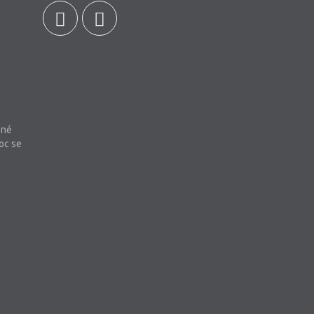
bné
oc se