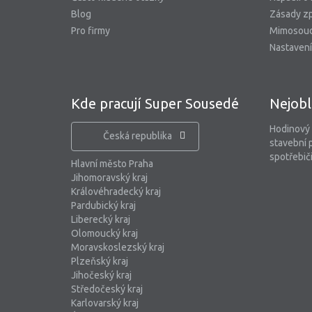
Blog
Zásady zp
Pro firmy
Mimosoud
Nastavení
Kde pracují Super Sousedé
Nejobl
Hodinový
Česká republika
stavební 
spotřebiči
Hlavní město Praha
Jihomoravský kraj
Královéhradecký kraj
Pardubický kraj
Liberecký kraj
Olomoucký kraj
Moravskoslezský kraj
Plzeňský kraj
Jihočeský kraj
Středočeský kraj
Karlovarský kraj