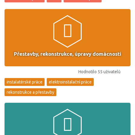
Přestavby, rekonstrukce, úpravy domácnosti
Hodnotilo 55 uživatelů
instalatérské práce
elektroinstalační práce
rekonstrukce a přestavby