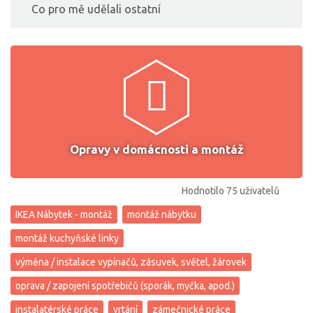
Co pro mě udělali ostatní
Opravy v domácnosti a montáž
Hodnotilo 75 uživatelů
IKEA Nábytek - montáž
montáž nábytku
montáž kuchyňské linky
výměna / instalace vypínačů, zásuvek, světel, žárovek
oprava / zapojení spotřebičů (sporák, myčka, apod.)
instalatérské práce
vrtání
zámečnické práce