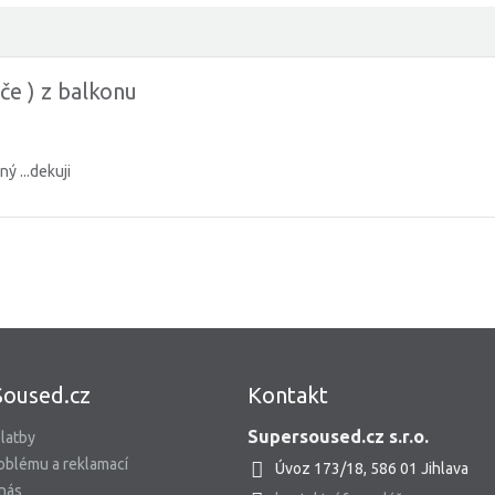
če ) z balkonu
ý ...dekuji
Soused.cz
Kontakt
Supersoused.cz s.r.o.
latby
oblému a reklamací
Úvoz 173/18, 586 01 Jihlava
 nás