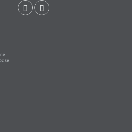
bné
oc se