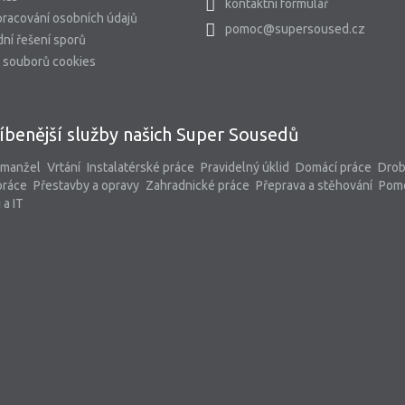
kontaktní formulář
racování osobních údajů
pomoc@supersoused.cz
ní řešení sporů
 souborů cookies
íbenější služby našich Super Sousedů
 manžel
Vrtání
Instalatérské práce
Pravidelný úklid
Domácí práce
Dro
práce
Přestavby a opravy
Zahradnické práce
Přeprava a stěhování
Pom
 a IT