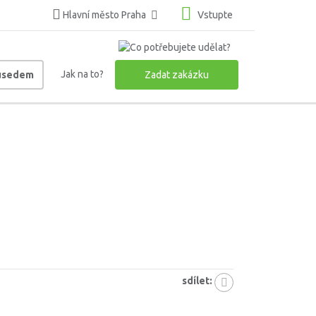
Hlavní město Praha
Vstupte
Jak na to?
ousedem
Zadat zakázku
sdílet: