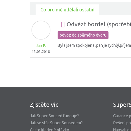
Co pro mě udělali ostatní
Odvézt bordel (spotřebi
odvoz do sběrného dvoru
Byla jsem spokojena ,pan je rychlý,příjemn
Jan P.
13.03.2018
Zjistěte víc
Super
Jak Super Soused funguje?
Garance p
Jak se stát Super Sousedem?
Řešení pr
Často kladené otázky
Napsali o