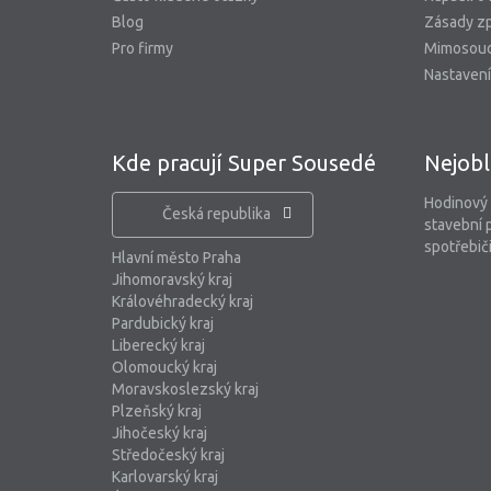
Blog
Zásady zp
Pro firmy
Mimosoud
Nastavení
Kde pracují Super Sousedé
Nejobl
Hodinový
Česká republika
stavební 
spotřebiči
Hlavní město Praha
Jihomoravský kraj
Královéhradecký kraj
Pardubický kraj
Liberecký kraj
Olomoucký kraj
Moravskoslezský kraj
Plzeňský kraj
Jihočeský kraj
Středočeský kraj
Karlovarský kraj