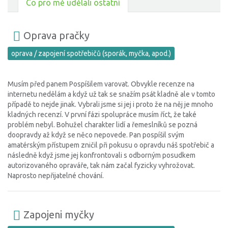
Co pro mě udělali ostatní
Oprava pračky
oprava / zapojení spotřebičů (sporák, myčka, apod.)
Musím před panem Pospíšilem varovat. Obvykle recenze na
internetu nedělám a když už tak se snažím psát kladně ale v tomto
případě to nejde jinak. Vybrali jsme si jej i proto že na něj je mnoho
kladných recenzí. V první fázi spolupráce musím říct, že také
problém nebyl. Bohužel charakter lidí a řemeslníků se pozná
doopravdy až když se něco nepovede. Pan pospíšil svým
amatérským přístupem zničil při pokusu o opravdu náš spotřebič a
následně když jsme jej konfrontovali s odborným posudkem
autorizovaného opraváře, tak nám začal fyzicky vyhrožovat.
Naprosto nepřijatelné chování.
Zapojeni myčky