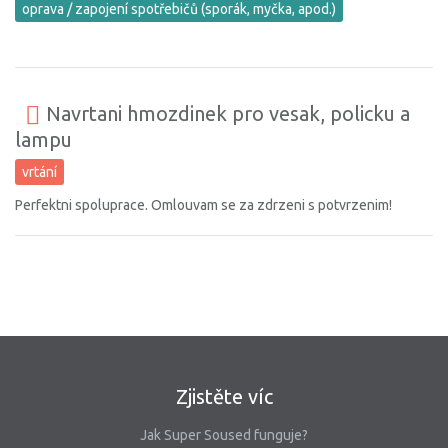
oprava / zapojení spotřebičů (sporák, myčka, apod.)
Navrtani hmozdinek pro vesak, policku a
lampu
vrtání
Perfektni spoluprace. Omlouvam se za zdrzeni s potvrzenim!
Zjistěte víc
Jak Super Soused funguje?